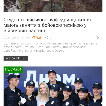
Студенти військової кафедри щотижня
мають заняття з бойовою технікою у
військовій частині
06.03.2017 | 15:19
828
0
0
Щоп’ятниці курсанти 2-го року навчання на практиці вивчають
особливості й тонкощі спеціальностей, що опановують,
ознайомлюються з матеріальною базою
ДОКЛАДНІШЕ...
ПІДСУМКИ