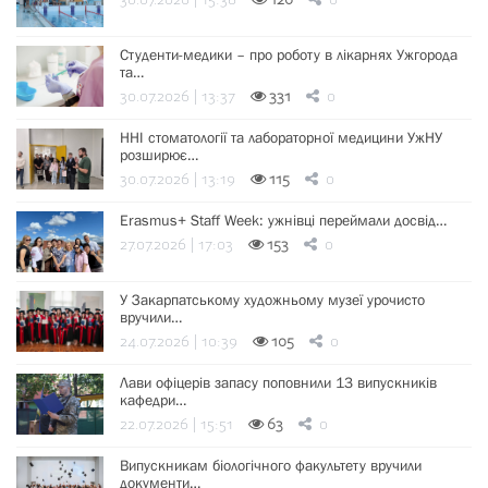
30.07.2026 | 15:38
126
0
Студенти-медики – про роботу в лікарнях Ужгорода
та…
30.07.2026 | 13:37
331
0
ННІ стоматології та лабораторної медицини УжНУ
розширює…
30.07.2026 | 13:19
115
0
Erasmus+ Staff Week: ужнівці переймали досвід…
27.07.2026 | 17:03
153
0
У Закарпатському художньому музеї урочисто
вручили…
24.07.2026 | 10:39
105
0
Лави офіцерів запасу поповнили 13 випускників
кафедри…
22.07.2026 | 15:51
63
0
Випускникам біологічного факультету вручили
документи…