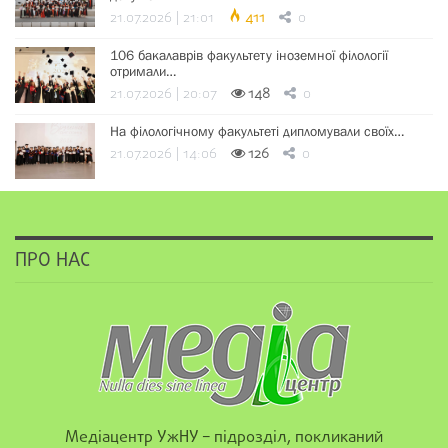
21.07.2026 | 21:01
411
0
106 бакалаврів факультету іноземної філології
отримали…
21.07.2026 | 20:07
148
0
На філологічному факультеті дипломували своїх…
21.07.2026 | 14:06
126
0
ПРО НАС
Медіацентр УжНУ – підрозділ, покликаний