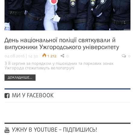
День національної поліції святкували й
випускники Ужгородського університету
04.08.2016 | 14:30
1 212
0
0
З 8 серпня за порядком у пішохідних та паркових зонах
Ужгорода стежитимуть велопатрулі
ДОКЛАДНІШЕ...
МИ У FACEBOOK
УЖНУ В YOUTUBE – ПІДПИШИСЬ!