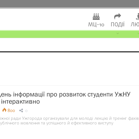
МЦ-10
ПОДІЇ
ЛЮ
 день інформації про розвиток студенти УжНУ
 інтерактивно
800
0
жної ради Ужгорода організували для молоді лекцію й тренінг фахів
ублічного мовлення та успішного й ефективного виступу