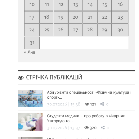
10
11
12
13
14
15
16
17
18
19
20
21
22
23
24
25
26
27
28
29
30
31
« Лип
СТРІЧКА ПУБЛІКАЦІЙ
Абітурієнти спеціальності «Фізична культура і
спорт»…
30.07.2026 | 15:38
121
0
Студенти-медики – про роботу в лікарнях
Ужгорода та…
30.07.2026 | 13:37
320
0