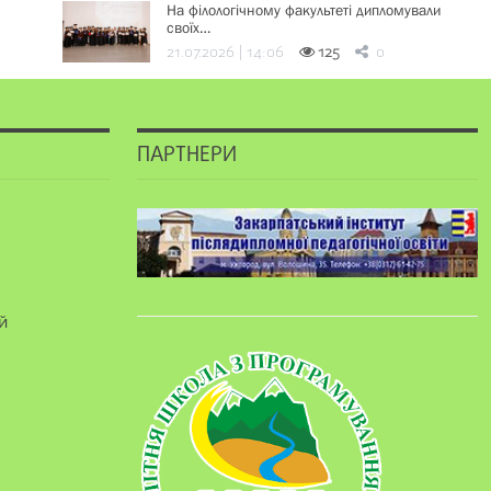
На філологічному факультеті дипломували
своїх…
21.07.2026 | 14:06
125
0
ПАРТНЕРИ
й