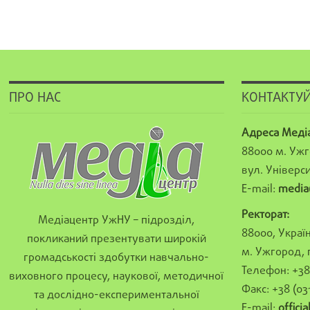
ПРО НАС
КОНТАКТУЙ
Адреса Меді
88000 м. Ужг
вул. Універси
E-mail:
media
Ректорат:
Медіацентр УжНУ – підрозділ,
88000, Україн
покликаний презентувати широкій
м. Ужгород, 
громадськості здобутки навчально-
Телефон: +38 
виховного процесу, наукової, методичної
Факс: +38 (03
та дослідно-експериментальної
E-mail:
offici