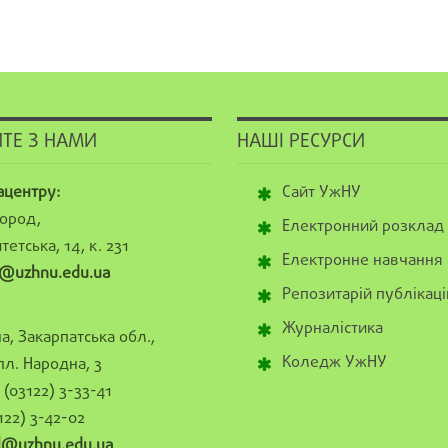
ТЕ З НАМИ
НАШІ РЕСУРСИ
ацентру:
Сайт УжНУ
ород,
Електронний розклад
тетська, 14, к. 231
Електронне навчання
@uzhnu.edu.ua
Репозитарій публікаці
Журналістика
а, Закарпатська обл.,
Коледж УжНУ
пл. Народна, 3
(03122) 3-33-41
122) 3-42-02
al@uzhnu.edu.ua