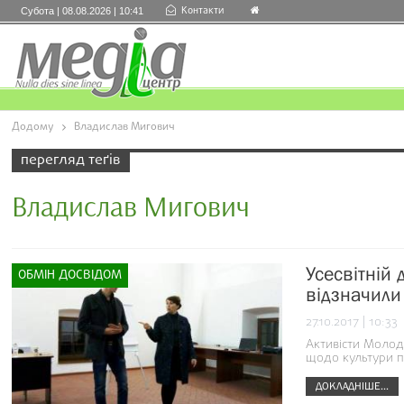
Контакти
Субота | 08.08.2026 | 10:41
Додому
Владислав Мигович
перегляд теґів
Владислав Мигович
Усесвітній
ОБМІН ДОСВІДОМ
відзначили
27.10.2017 | 10:33
Активісти Молоді
щодо культури п
ДОКЛАДНІШЕ...