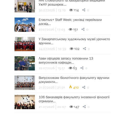
ННІ стоматології та лабораторної медицини
УжНУ розширює…
30.07.2026 | 13:19
114
0
Erasmus+ Staff Week: ужнівці переймали
досвід…
27.07.2026 | 17:03
151
0
У Закарпатському художньому музеї урочисто
вручили…
24.07.2026 | 10:39
102
0
Лави офіцерів запасу поповнили 13
випускників кафедри…
22.07.2026 | 15:51
63
0
Випускникам біологічного факультету вручили
документи…
21.07.2026 | 21:01
410
0
106 бакалаврів факультету іноземної філології
отримали…
21.07.2026 | 20:07
147
0