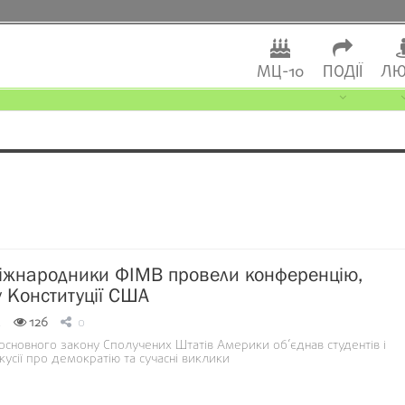
МЦ-10
ПОДІЇ
ЛЮ
іжнародники ФІМВ провели конференцію,
 Конституції США
2
126
0
 основного закону Сполучених Штатів Америки об’єднав студентів і
кусії про демократію та сучасні виклики