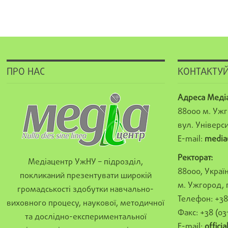
ПРО НАС
КОНТАКТУЙ
Адреса Меді
88000 м. Ужг
вул. Універси
E-mail:
media
Ректорат:
Медіацентр УжНУ – підрозділ,
88000, Україн
покликаний презентувати широкій
м. Ужгород, 
громадськості здобутки навчально-
Телефон: +38 
виховного процесу, наукової, методичної
Факс: +38 (03
та дослідно-експериментальної
E-mail:
offici