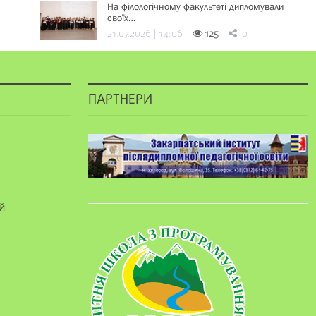
На філологічному факультеті дипломували
своїх…
21.07.2026 | 14:06
125
0
ПАРТНЕРИ
й