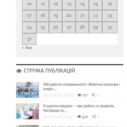
10
11
12
13
14
15
16
17
18
19
20
21
22
23
24
25
26
27
28
29
30
31
« Лип
СТРІЧКА ПУБЛІКАЦІЙ
Абітурієнти спеціальності «Фізична культура і
спорт»…
30.07.2026 | 15:38
121
0
Студенти-медики – про роботу в лікарнях
Ужгорода та…
30.07.2026 | 13:37
320
0