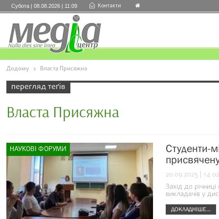
Контакти
Субота | 08.08.2026 | 11:09
Додому
Власта Присяжна
перегляд теґів
Власта Присяжна
Студенти-м
НАУКОВІ ФОРУМИ
присвячену
20.09.2025 | 14:0
Захід до річниці
викладачів у дис
ДОКЛАДНІШЕ...