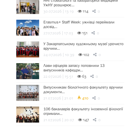
ННІ стоматології та лабораторної медицини
УжНУ розширює…
30.07.2026 | 13:19
114
0
Erasmus+ Staff Week: ужнівці переймали
досвід…
27.07.2026 | 17:03
151
0
У Закарпатському художньому музеї урочисто
вручили…
24.07.2026 | 10:39
102
0
Лави офіцерів запасу поповнили 13
випускників кафедри…
22.07.2026 | 15:51
63
0
Випускникам біологічного факультету вручили
документи…
21.07.2026 | 21:01
410
0
106 бакалаврів факультету іноземної філології
отримали…
21.07.2026 | 20:07
147
0