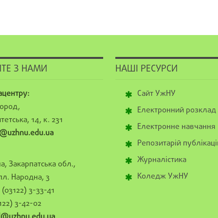
ТЕ З НАМИ
НАШІ РЕСУРСИ
ацентру:
Сайт УжНУ
ород,
Електронний розклад
тетська, 14, к. 231
Електронне навчання
@uzhnu.edu.ua
Репозитарій публікаці
Журналістика
а, Закарпатська обл.,
Коледж УжНУ
пл. Народна, 3
(03122) 3-33-41
122) 3-42-02
al@uzhnu.edu.ua