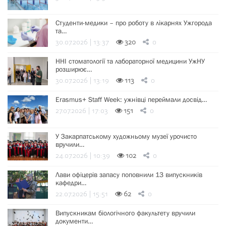
Студенти-медики – про роботу в лікарнях Ужгорода
та…
30.07.2026 | 13:37
320
0
ННІ стоматології та лабораторної медицини УжНУ
розширює…
30.07.2026 | 13:19
113
0
Erasmus+ Staff Week: ужнівці переймали досвід…
27.07.2026 | 17:03
151
0
У Закарпатському художньому музеї урочисто
вручили…
24.07.2026 | 10:39
102
0
Лави офіцерів запасу поповнили 13 випускників
кафедри…
22.07.2026 | 15:51
62
0
Випускникам біологічного факультету вручили
документи…