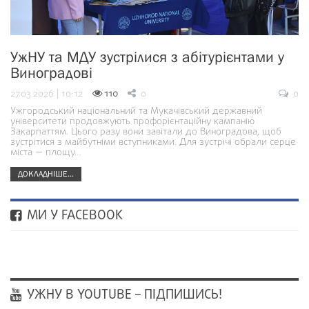
УжНУ та МДУ зустрілися з абітурієнтами у
Виноградові
27.03.2026 | 10:12
110
0
0
Ужгородський національний та Мукачівський державний
університети продовжують профорієнтаційну кампанію
Закарпаттям. Цього разу вони завітали до Виноградова, щоб
зустрітися з майбутніми вступниками. Для зустрічі обрали серце
міста — площу…
ДОКЛАДНІШЕ...
МИ У FACEBOOK
УЖНУ В YOUTUBE – ПІДПИШИСЬ!