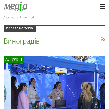
Додому
Виноградів
перегляд теґів
Виноградів
АБІТУРІЄНТ