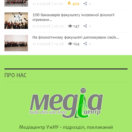
21.07.2026 | 21:01
409
0
106 бакалаврів факультету іноземної філології
отримали…
21.07.2026 | 20:07
147
0
На філологічному факультеті дипломували своїх…
21.07.2026 | 14:06
124
0
ПРО НАС
Медіацентр УжНУ – підрозділ, покликаний