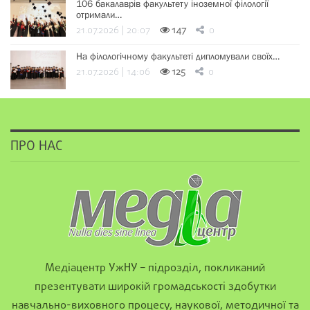
106 бакалаврів факультету іноземної філології
отримали…
21.07.2026 | 20:07
147
0
На філологічному факультеті дипломували своїх…
21.07.2026 | 14:06
125
0
ПРО НАС
Медіацентр УжНУ – підрозділ, покликаний
презентувати широкій громадськості здобутки
навчально-виховного процесу, наукової, методичної та