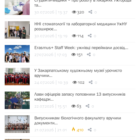
Студенти-медики – про роботу в лікарнях Ужгорода
та…
30.07.2026 | 13:37
320
0
ННІ стоматології та лабораторної медицини УжНУ
розширює…
30.07.2026 | 13:19
114
0
Erasmus+ Staff Week: ужнівці переймали досвід…
27.07.2026 | 17:03
151
0
У Закарпатському художньому музеї урочисто
вручили…
24.07.2026 | 10:39
102
0
Лави офіцерів запасу поповнили 13 випускників
кафедри…
22.07.2026 | 15:51
63
0
Випускникам біологічного факультету вручили
документи…
21.07.2026 | 21:01
410
0