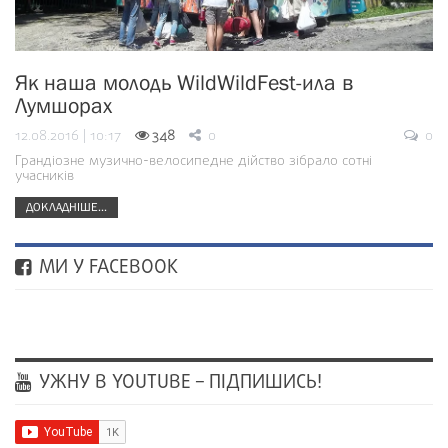
Як наша молодь WildWildFest-ила в
Лумшорах
12.08.2016 | 10:17
348
0
0
Грандіозне музично-велосипедне дійство зібрало сотні
учасників
ДОКЛАДНІШЕ...
МИ У FACEBOOK
УЖНУ В YOUTUBE – ПІДПИШИСЬ!