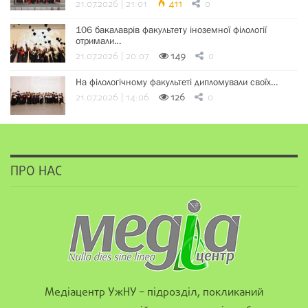
21.07.2026 | 21:01
411
0
106 бакалаврів факультету іноземної філології
отримали…
21.07.2026 | 20:07
149
0
На філологічному факультеті дипломували своїх…
21.07.2026 | 14:06
126
0
ПРО НАС
Медіацентр УжНУ – підрозділ, покликаний