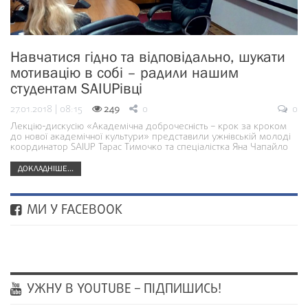
Навчатися гідно та відповідально, шукати
мотивацію в собі – радили нашим
студентам SAIUPівці
27.01.2018 | 08:15
249
0
0
Лекцію-дискусію «Академічна доброчесність – крок за кроком
до нової академічної культури» представили ужнівській молоді
координатор SAIUP Тарас Тимочко та спеціалістка Яна Чапайло
ДОКЛАДНІШЕ...
МИ У FACEBOOK
УЖНУ В YOUTUBE – ПІДПИШИСЬ!