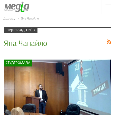
Додому
Яна Чапайло
перегляд теґів
Яна Чапайло
СТУДГРОМАДА