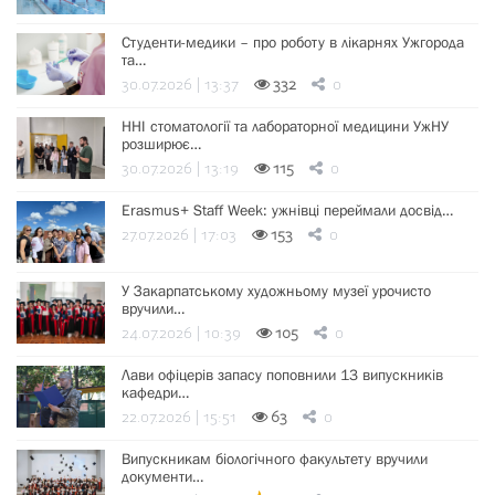
Студенти-медики – про роботу в лікарнях Ужгорода
та…
30.07.2026 | 13:37
332
0
ННІ стоматології та лабораторної медицини УжНУ
розширює…
30.07.2026 | 13:19
115
0
Erasmus+ Staff Week: ужнівці переймали досвід…
27.07.2026 | 17:03
153
0
У Закарпатському художньому музеї урочисто
вручили…
24.07.2026 | 10:39
105
0
Лави офіцерів запасу поповнили 13 випускників
кафедри…
22.07.2026 | 15:51
63
0
Випускникам біологічного факультету вручили
документи…