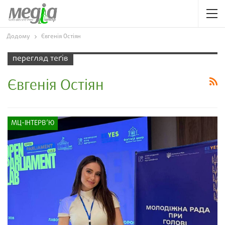
Додому
Євгенія Остіян
перегляд теґів
Євгенія Остіян
МЦ-ІНТЕРВ’Ю