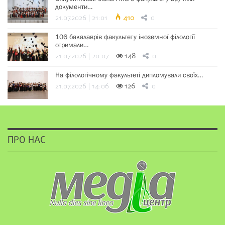
документи…
21.07.2026 | 21:01
410
0
106 бакалаврів факультету іноземної філології
отримали…
21.07.2026 | 20:07
148
0
На філологічному факультеті дипломували своїх…
21.07.2026 | 14:06
126
0
ПРО НАС