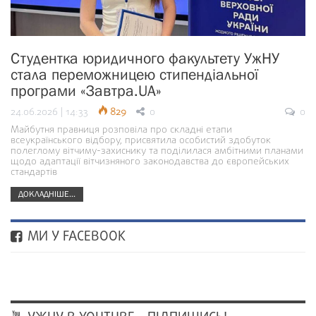
Студентка юридичного факультету УжНУ
стала переможницею стипендіальної
програми «Завтра.UA»
24.06.2026 | 14:33
829
0
0
Майбутня правниця розповіла про складні етапи
всеукраїнського відбору, присвятила особистий здобуток
полеглому вітчиму-захиснику та поділилася амбітними планами
щодо адаптації вітчизняного законодавства до європейських
стандартів
ДОКЛАДНІШЕ...
МИ У FACEBOOK