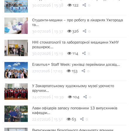
30.07.2026 | 15:38
122
0
Студенти-медики – про роботу в лікарнях Ужгорода
та…
30.07.2026 | 13:37
326
0
ННІ стоматології та лабораторної медицини УжНУ
розширює…
30.07.2026 | 13:19
114
0
Erasmus+ Staff Week: ужнівці переймали досвід…
27.07.2026 | 17:03
153
0
У Закарпатському художньому музеї урочисто
вручили…
24.07.2026 | 10:39
104
0
Лави офіцерів запасу поповнили 13 випускників
кафедри…
22.07.2026 | 15:51
63
0
Випускникам біологічного факультету вручили