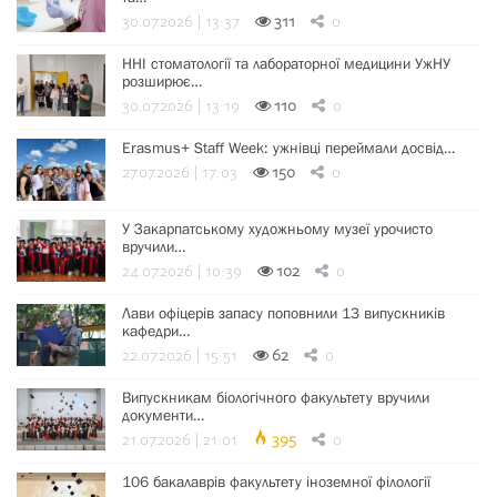
30.07.2026 | 13:37
311
0
ННІ стоматології та лабораторної медицини УжНУ
розширює…
30.07.2026 | 13:19
110
0
Erasmus+ Staff Week: ужнівці переймали досвід…
27.07.2026 | 17:03
150
0
У Закарпатському художньому музеї урочисто
вручили…
24.07.2026 | 10:39
102
0
Лави офіцерів запасу поповнили 13 випускників
кафедри…
22.07.2026 | 15:51
62
0
Випускникам біологічного факультету вручили
документи…
21.07.2026 | 21:01
395
0
106 бакалаврів факультету іноземної філології