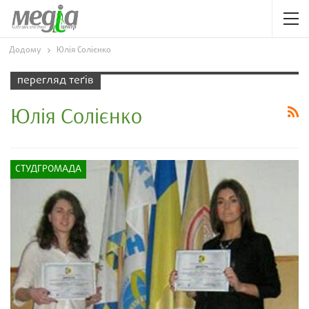
Додому
Юлія Солієнко
перегляд теґів
Юлія Солієнко
СТУДГРОМАДА