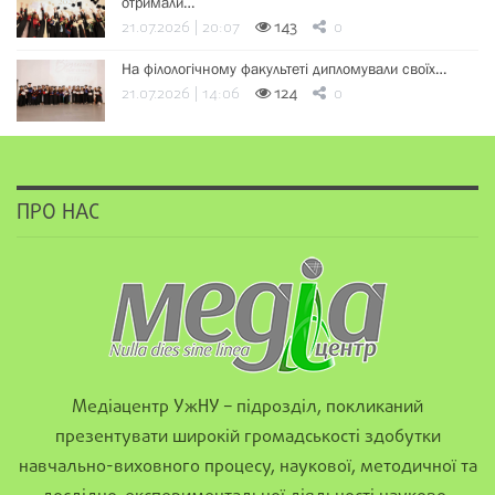
отримали…
21.07.2026 | 20:07
143
0
На філологічному факультеті дипломували своїх…
21.07.2026 | 14:06
124
0
ПРО НАС
Медіацентр УжНУ – підрозділ, покликаний
презентувати широкій громадськості здобутки
навчально-виховного процесу, наукової, методичної та