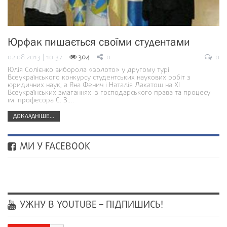
Юрфак пишається своїми студентами
02.08.2013 | 10:37
304
0
0
Юлія Солієнко виборола «золото» у другому турі
Всеукраїнського конкурсу студентських наукових робіт з
юридичних наук, а Яна Фенич і Наталія Лакатош на XI
Всеукраїнських змаганнях із господарського права та процесу
ім. професора С. З.…
ДОКЛАДНІШЕ...
МИ У FACEBOOK
УЖНУ В YOUTUBE – ПІДПИШИСЬ!