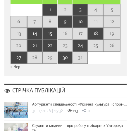
1
2
3
4
5
6
7
8
9
10
11
12
13
14
15
16
17
18
19
20
21
22
23
24
25
26
27
28
29
30
31
« Чер
СТРІЧКА ПУБЛІКАЦІЙ
Абітурієнти спеціальності «Фізична культура і спорт»…
30.07.2026 | 15:38
113
0
Студенти-медики – про роботу в лікарнях Ужгорода
та…