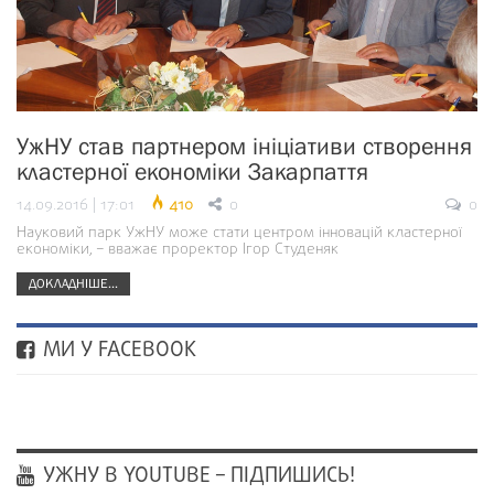
УжНУ став партнером ініціативи створення
кластерної економіки Закарпаття
14.09.2016 | 17:01
410
0
0
Науковий парк УжНУ може стати центром інновацій кластерної
економіки, – вважає проректор Ігор Студеняк
ДОКЛАДНІШЕ...
МИ У FACEBOOK
УЖНУ В YOUTUBE – ПІДПИШИСЬ!