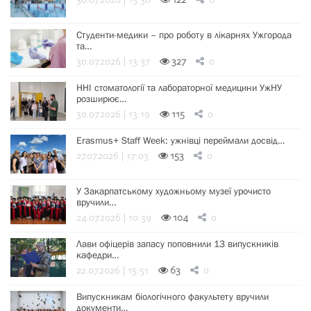
30.07.2026 | 15:38
122
0
Студенти-медики – про роботу в лікарнях Ужгорода
та…
30.07.2026 | 13:37
327
0
ННІ стоматології та лабораторної медицини УжНУ
розширює…
30.07.2026 | 13:19
115
0
Erasmus+ Staff Week: ужнівці переймали досвід…
27.07.2026 | 17:03
153
0
У Закарпатському художньому музеї урочисто
вручили…
24.07.2026 | 10:39
104
0
Лави офіцерів запасу поповнили 13 випускників
кафедри…
22.07.2026 | 15:51
63
0
Випускникам біологічного факультету вручили
документи…