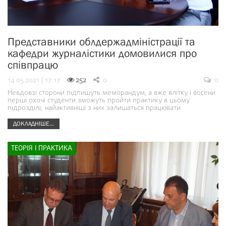
Представники облдержадміністрації та
кафедри журналістики домовилися про
співпрацю
14.05.2021 | 17:17
252
0
0
Невдовзі сторони підпишуть меморандум, а вже влітку і восени
перші охочі студенти зможуть пройти практику в цьому
підрозділі; найактивніші з них залишаться працювати
ДОКЛАДНІШЕ...
ТЕОРІЯ І ПРАКТИКА