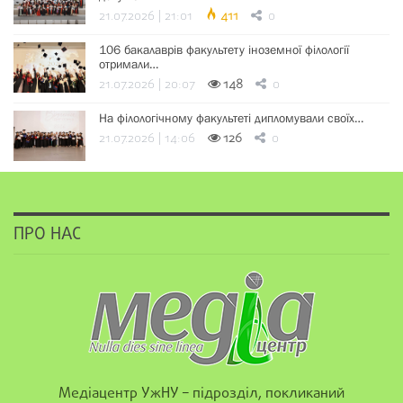
21.07.2026 | 21:01
411
0
106 бакалаврів факультету іноземної філології
отримали…
21.07.2026 | 20:07
148
0
На філологічному факультеті дипломували своїх…
21.07.2026 | 14:06
126
0
ПРО НАС
Медіацентр УжНУ – підрозділ, покликаний