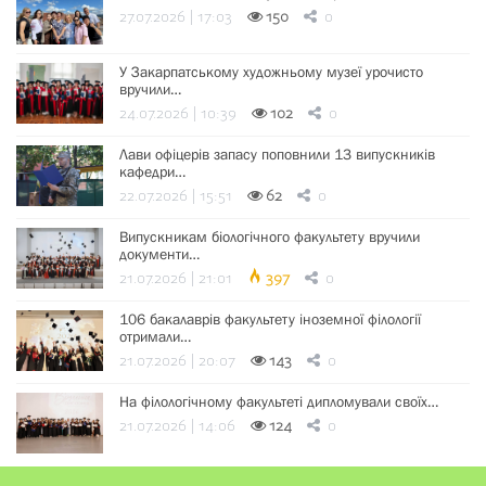
27.07.2026 | 17:03
150
0
У Закарпатському художньому музеї урочисто
вручили…
24.07.2026 | 10:39
102
0
Лави офіцерів запасу поповнили 13 випускників
кафедри…
22.07.2026 | 15:51
62
0
Випускникам біологічного факультету вручили
документи…
21.07.2026 | 21:01
397
0
106 бакалаврів факультету іноземної філології
отримали…
21.07.2026 | 20:07
143
0
На філологічному факультеті дипломували своїх…
21.07.2026 | 14:06
124
0