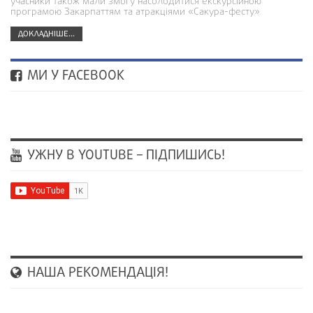
учасники також мали змогу насолодитися екскурсійною
програмою Закарпаттям та атракціями «Сакура-фесту»
ДОКЛАДНІШЕ...
МИ У FACEBOOK
УЖНУ В YOUTUBE – ПІДПИШИСЬ!
НАША РЕКОМЕНДАЦІЯ!