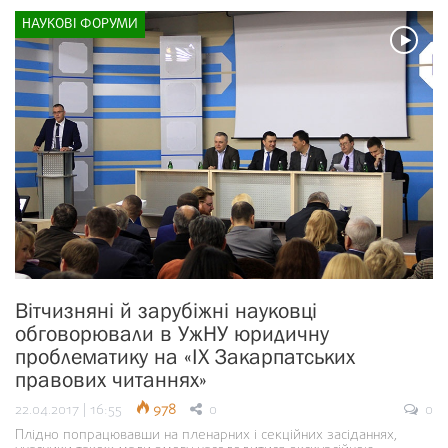
НАУКОВІ ФОРУМИ
Вітчизняні й зарубіжні науковці
обговорювали в УжНУ юридичну
проблематику на «ІХ Закарпатських
правових читаннях»
22.04.2017 | 16:55
978
0
0
Плідно попрацювавши на пленарних і секційних засіданнях,