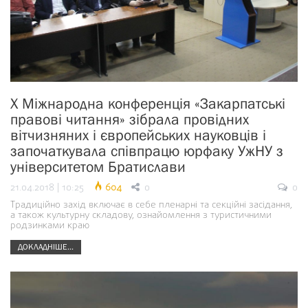
Х Міжнародна конференція «Закарпатські
правові читання» зібрала провідних
вітчизняних і європейських науковців і
започаткувала співпрацю юрфаку УжНУ з
університетом Братислави
21.04.2018 | 10:25
604
0
0
Традиційно захід включає в себе пленарні та секційні засідання,
а також культурну складову, ознайомлення з туристичними
родзинками краю
ДОКЛАДНІШЕ...