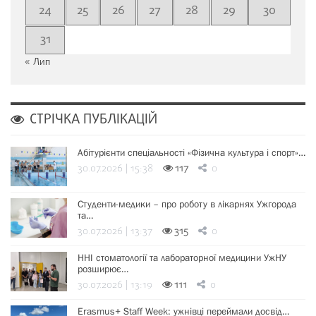
24
25
26
27
28
29
30
31
« Лип
СТРІЧКА ПУБЛІКАЦІЙ
Абітурієнти спеціальності «Фізична культура і спорт»…
30.07.2026 | 15:38
117
0
Студенти-медики – про роботу в лікарнях Ужгорода
та…
30.07.2026 | 13:37
315
0
ННІ стоматології та лабораторної медицини УжНУ
розширює…
30.07.2026 | 13:19
111
0
Erasmus+ Staff Week: ужнівці переймали досвід…