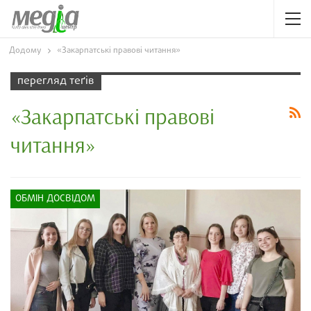
Додому
«Закарпатські правові читання»
перегляд теґів
«Закарпатські правові
читання»
ОБМІН ДОСВІДОМ