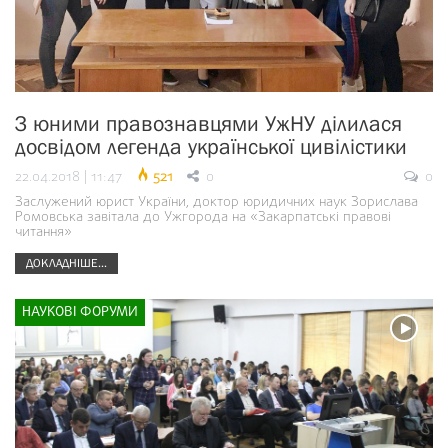
З юними правознавцями УжНУ ділилася
досвідом легенда української цивілістики
22.04.2018 | 11:47
521
0
0
Заслужений юрист України, доктор юридичних наук Зорислава
Ромовська завітала до Ужгорода на «Закарпатські правові
читання»
ДОКЛАДНІШЕ...
НАУКОВІ ФОРУМИ