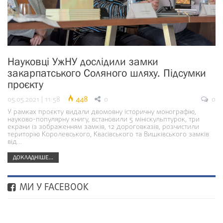
Науковці УжНУ дослідили замки
закарпатського Соляного шляху. Підсумки
проєкту
05.05.2021 | 11:58
448
0
0
У рамках проєкту видали двомовну історичну монографію,
науково-популярну книгу, встановили 5 мініскульптурок, три
екрани із зображенням замків, 12 дороговказів, розчистили
територію Королевського, Квасівського та Вишківського замків
від…
ДОКЛАДНІШЕ...
МИ У FACEBOOK