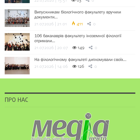
22.07.2026 | 15:51
63
0
Випускникам біологічного факультету вручили
документи…
21.07.2026 | 21:01
411
0
106 бакалаврів факультету іноземної філології
отримали…
21.07.2026 | 20:07
149
0
На філологічному факультеті дипломували своїх…
21.07.2026 | 14:06
126
0
ПРО НАС