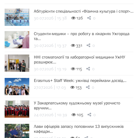
Абітурієнти спеціальності «Фізична культура і спорт»…
30.07.2026 | 15:38
126
0
Студенти-медики – про роботу в лікарнях Ужгорода
та…
30.07.2026 | 13:37
331
0
ННІ стоматології та лабораторної медицини УжНУ
розширює…
30.07.2026 | 13:19
115
0
Erasmus+ Staff Week: ужнівці переймали досвід…
27.07.2026 | 17:03
153
0
У Закарпатському художньому музеї урочисто
вручили…
24.07.2026 | 10:39
105
0
Лави офіцерів запасу поповнили 13 випускників
кафедри…