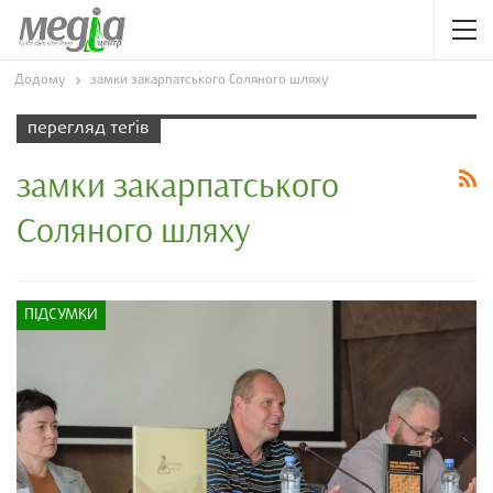
Додому
замки закарпатського Соляного шляху
перегляд теґів
замки закарпатського
Соляного шляху
ПІДСУМКИ