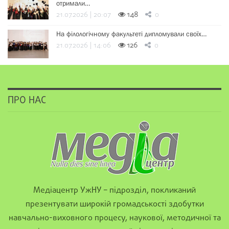
отримали…
21.07.2026 | 20:07
148
0
На філологічному факультеті дипломували своїх…
21.07.2026 | 14:06
126
0
ПРО НАС
Медіацентр УжНУ – підрозділ, покликаний
презентувати широкій громадськості здобутки
навчально-виховного процесу, наукової, методичної та