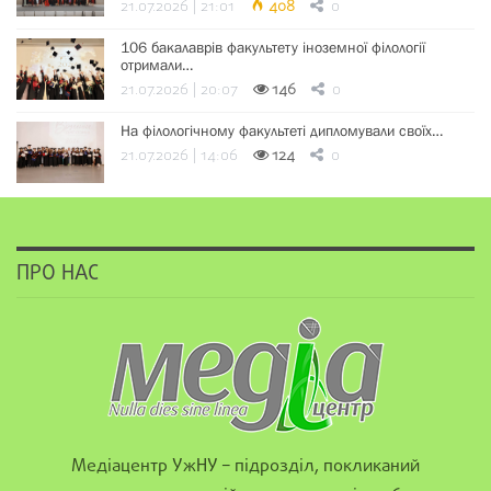
21.07.2026 | 21:01
408
0
106 бакалаврів факультету іноземної філології
отримали…
21.07.2026 | 20:07
146
0
На філологічному факультеті дипломували своїх…
21.07.2026 | 14:06
124
0
ПРО НАС
Медіацентр УжНУ – підрозділ, покликаний