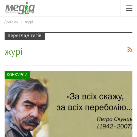
Додому
журі
перегляд теґів
журі
КОНКУРСИ