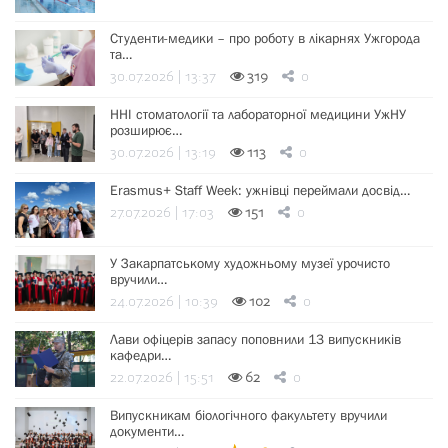
Студенти-медики – про роботу в лікарнях Ужгорода
та…
30.07.2026 | 13:37
319
0
ННІ стоматології та лабораторної медицини УжНУ
розширює…
30.07.2026 | 13:19
113
0
Erasmus+ Staff Week: ужнівці переймали досвід…
27.07.2026 | 17:03
151
0
У Закарпатському художньому музеї урочисто
вручили…
24.07.2026 | 10:39
102
0
Лави офіцерів запасу поповнили 13 випускників
кафедри…
22.07.2026 | 15:51
62
0
Випускникам біологічного факультету вручили
документи…