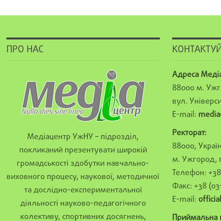
ПРО НАС
КОНТАКТУЙ
Адреса Меді
88000 м. Ужг
вул. Універси
E-mail:
media
Ректорат:
Медіацентр УжНУ – підрозділ,
88000, Україн
покликаний презентувати широкій
м. Ужгород, 
громадськості здобутки навчально-
Телефон: +38 
виховного процесу, наукової, методичної
Факс: +38 (03
та дослідно-експериментальної
E-mail:
offici
діяльності науково-педагогічного
колективу, спортивних досягнень,
Приймальна к