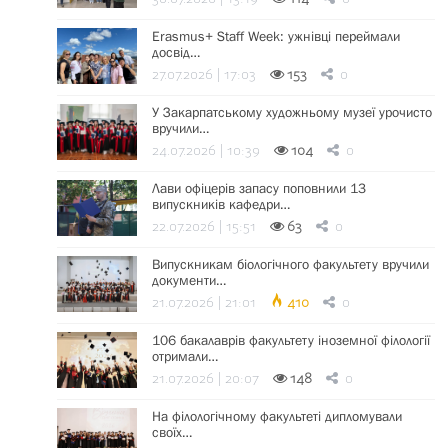
Erasmus+ Staff Week: ужнівці переймали
досвід…
27.07.2026 | 17:03
153
0
У Закарпатському художньому музеї урочисто
вручили…
24.07.2026 | 10:39
104
0
Лави офіцерів запасу поповнили 13
випускників кафедри…
22.07.2026 | 15:51
63
0
Випускникам біологічного факультету вручили
документи…
21.07.2026 | 21:01
410
0
106 бакалаврів факультету іноземної філології
отримали…
21.07.2026 | 20:07
148
0
На філологічному факультеті дипломували
своїх…