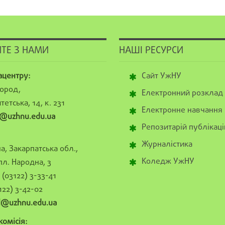
ТЕ З НАМИ
НАШІ РЕСУРСИ
ацентру:
Сайт УжНУ
ород,
Електронний розклад
тетська, 14, к. 231
Електронне навчання
@uzhnu.edu.ua
Репозитарій публікаці
Журналістика
а, Закарпатська обл.,
Коледж УжНУ
пл. Народна, 3
(03122) 3-33-41
122) 3-42-02
al@uzhnu.edu.ua
омісія: