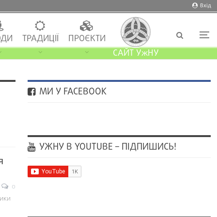
Вхід
ДИ
ТРАДИЦІЇ
ПРОЄКТИ
САЙТ УжНУ
МИ У FACEBOOK
УЖНУ В YOUTUBE – ПІДПИШИСЬ!
я
0
лики