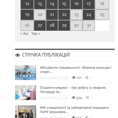
12
13
14
15
16
17
18
19
20
21
22
23
24
25
26
27
28
29
30
31
« Кві
Чер »
СТРІЧКА ПУБЛІКАЦІЙ
Абітурієнти спеціальності «Фізична культура і
спорт»…
30.07.2026 | 15:38
121
0
Студенти-медики – про роботу в лікарнях
Ужгорода та…
30.07.2026 | 13:37
324
0
ННІ стоматології та лабораторної медицини
УжНУ розширює…
30.07.2026 | 13:19
114
0