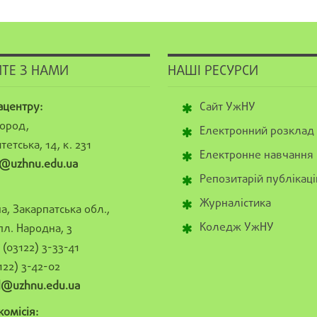
ТЕ З НАМИ
НАШІ РЕСУРСИ
ацентру:
Сайт УжНУ
ород,
Електронний розклад
тетська, 14, к. 231
Електронне навчання
@uzhnu.edu.ua
Репозитарій публікаці
Журналістика
а, Закарпатська обл.,
Коледж УжНУ
пл. Народна, 3
(03122) 3-33-41
122) 3-42-02
al@uzhnu.edu.ua
омісія: