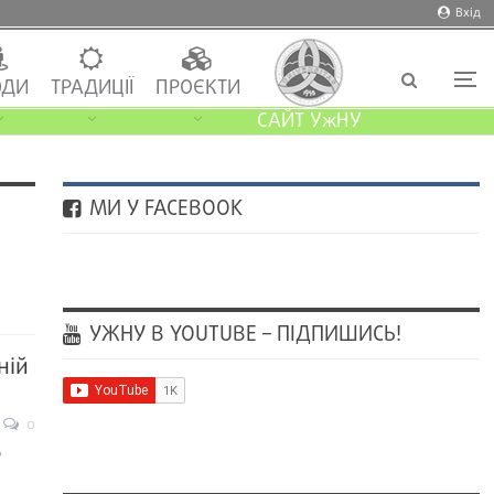
Вхід
ДИ
ТРАДИЦІЇ
ПРОЄКТИ
САЙТ УжНУ
МИ У FACEBOOK
УЖНУ В YOUTUBE – ПІДПИШИСЬ!
ній
0
ь