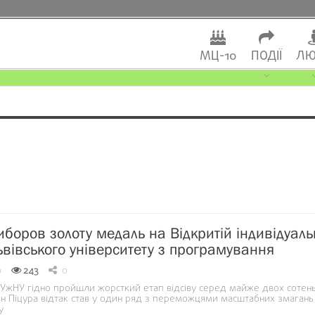
МЦ-10
ПОДІЇ
ЛЮ
иборов золоту медаль на Відкритій індивідуаль
ьвівського університету з програмування
0
243
0
 УжНУ гідно пройшли жорсткий етап відсіву серед майже двох сотен
ман Піцура відтак став у один ряд з переможцями масштабних змагань
у