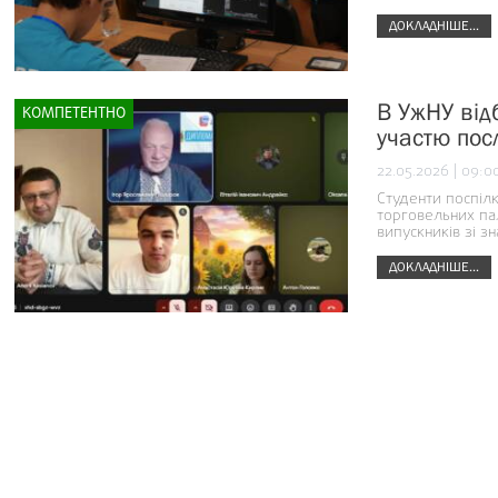
ДОКЛАДНІШЕ...
В УжНУ від
КОМПЕТЕНТНО
участю посл
22.05.2026 | 09:0
Студенти поспіл
торговельних па
випускників зі з
ДОКЛАДНІШЕ...