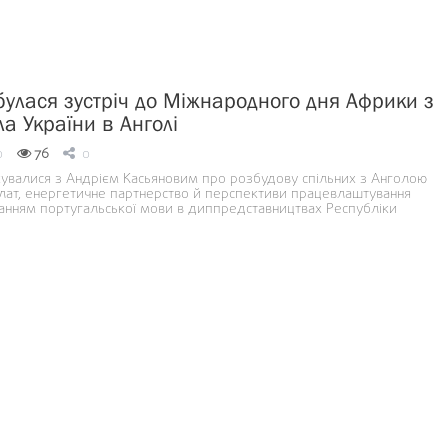
булася зустріч до Міжнародного дня Африки з
а України в Анголі
0
76
0
кувалися з Андрієм Касьяновим про розбудову спільних з Анголою
лат, енергетичне партнерство й перспективи працевлаштування
нанням португальської мови в диппредставництвах Республіки