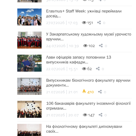
Erasmus+ Staff Week: ужнівці переймали
досвід…
27.07.2026 | 17:03
151
0
У Закарпатському художньому музеї урочисто
вручили…
24.07.2026 | 10:39
102
0
Лави офіцерів запасу поповнили 13
випускників кафедри…
22.07.2026 | 15:51
62
0
Випускникам біологічного факультету вручили
документи…
21.07.2026 | 21:01
410
0
106 бакалаврів факультету іноземної філології
отримали…
21.07.2026 | 20:07
147
0
На філологічному факультеті дипломували
своїх…