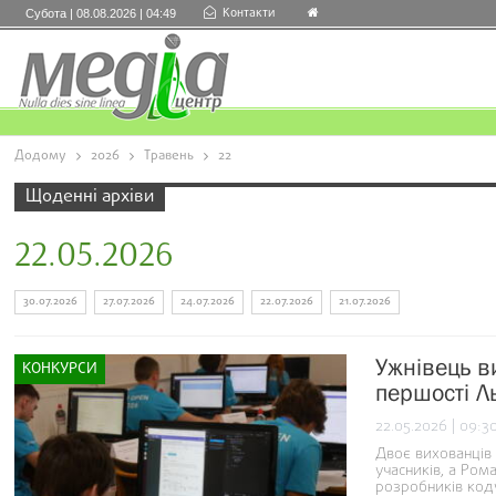
Контакти
Субота | 08.08.2026 | 04:49
Додому
2026
Травень
22
Щоденні архіви
22.05.2026
30.07.2026
27.07.2026
24.07.2026
22.07.2026
21.07.2026
Ужнівець в
КОНКУРСИ
першості Л
22.05.2026 | 09:3
Двоє вихованців
учасників, а Ро
розробників код