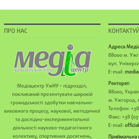
ПРО НАС
КОНТАКТУЙ
Адреса Меді
88000 м. Ужг
вул. Універси
E-mail:
media
Ректорат:
Медіацентр УжНУ – підрозділ,
88000, Україн
покликаний презентувати широкій
м. Ужгород, 
громадськості здобутки навчально-
Телефон: +38 
виховного процесу, наукової, методичної
Факс: +38 (03
та дослідно-експериментальної
E-mail:
offici
діяльності науково-педагогічного
колективу, спортивних досягнень,
Приймальна к