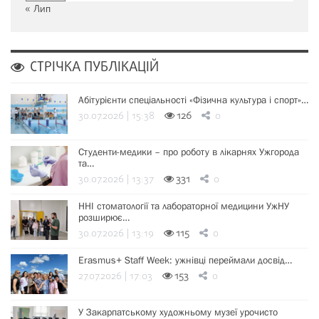
« Лип
СТРІЧКА ПУБЛІКАЦІЙ
Абітурієнти спеціальності «Фізична культура і спорт»…
30.07.2026 | 15:38
126
0
Студенти-медики – про роботу в лікарнях Ужгорода
та…
30.07.2026 | 13:37
331
0
ННІ стоматології та лабораторної медицини УжНУ
розширює…
30.07.2026 | 13:19
115
0
Erasmus+ Staff Week: ужнівці переймали досвід…
27.07.2026 | 17:03
153
0
У Закарпатському художньому музеї урочисто