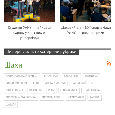
Студенти УжНУ – найкращі
Шаховий етап 10-ї спартакіади
одразу у двох видах
УжНУ виграли історики
універсіади
Ви переглядаєте матеріали рубрики
Шахи
АМЕРИКАНСЬКИЙ ФУТБОЛ
БАСКЕТБОЛ
ВІНДСЕРФІНГ
ВОЛЕЙБОЛ
ГИРЬОВИЙ СПОРТ
КРОС
ЛЕГКА АТЛЕТИКА
НАСТІЛЬНИЙ ТЕНІС
ПАВЕРЛІФТИНГ
ПЛАВАННЯ
РЕГБІ
СНОВБОРДИНГ
СПАРТАКІАДА
СПОРТИВНА ГІМНАСТИКА
СПОРТИВНІ ТАНЦІ
ФЕХТУВАННЯ
ФУТБОЛ
ШАШКИ