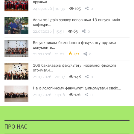
вручили…
24.07.2026 | 10:39
105
0
Лави офіцерів запасу поповнили 13 випускників
кафедри…
22.07.2026 | 15:51
63
0
Випускникам біологічного факультету вручили
документи…
21.07.2026 | 21:01
411
0
106 бакалаврів факультету іноземної філології
отримали…
21.07.2026 | 20:07
148
0
На філологічному факультеті дипломували своїх…
21.07.2026 | 14:06
126
0
ПРО НАС