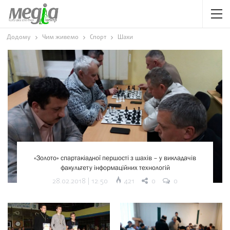
Додому
Чим живемо
Спорт
Шахи
«Золото» спартакіадної першості з шахів – у викладачів
факультету інформаційних технологій
421
28.02.2018 | 12:50
0
0