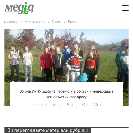
Додому
Чим живемо
Спорт
Крос
Збірна УжНУ здобула перемогу в обласній універсіаді з
легкоатлетичного кросу
423
31.10.2017 | 06:23
0
0
Ви переглядаєте матеріали рубрики