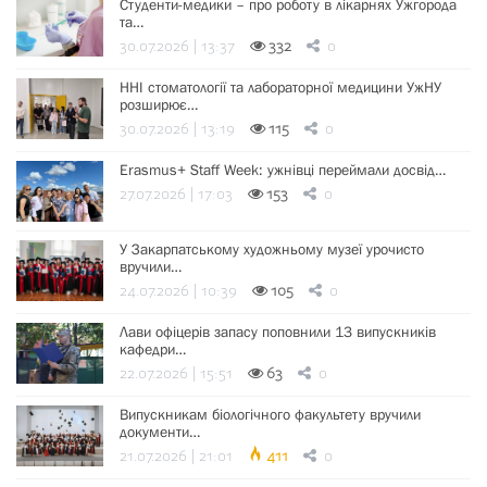
Студенти-медики – про роботу в лікарнях Ужгорода
та…
30.07.2026 | 13:37
332
0
ННІ стоматології та лабораторної медицини УжНУ
розширює…
30.07.2026 | 13:19
115
0
Erasmus+ Staff Week: ужнівці переймали досвід…
27.07.2026 | 17:03
153
0
У Закарпатському художньому музеї урочисто
вручили…
24.07.2026 | 10:39
105
0
Лави офіцерів запасу поповнили 13 випускників
кафедри…
22.07.2026 | 15:51
63
0
Випускникам біологічного факультету вручили
документи…
21.07.2026 | 21:01
411
0