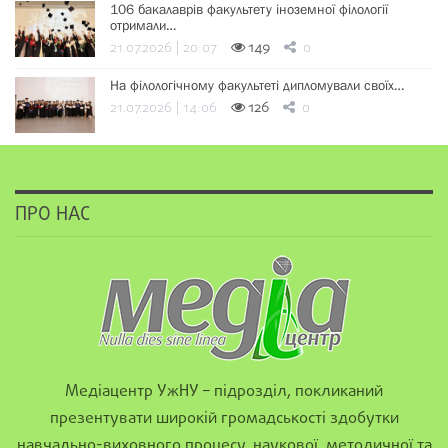
106 бакалаврів факультету іноземної філології
отримали…
21.07.2026 | 20:07
149
0
На філологічному факультеті дипломували своїх…
21.07.2026 | 14:06
126
0
ПРО НАС
Медіацентр УжНУ – підрозділ, покликаний
презентувати широкій громадськості здобутки
навчально-виховного процесу, наукової, методичної та