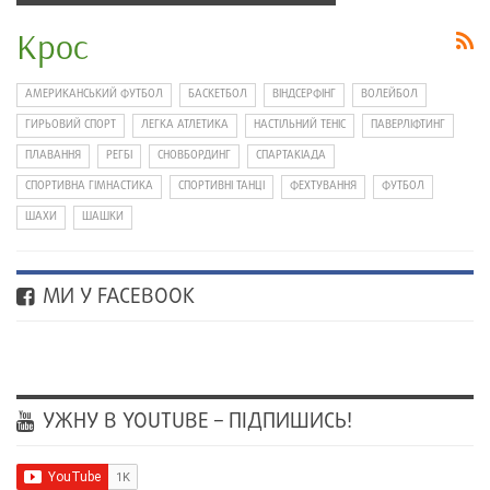
Крос
АМЕРИКАНСЬКИЙ ФУТБОЛ
БАСКЕТБОЛ
ВІНДСЕРФІНГ
ВОЛЕЙБОЛ
ГИРЬОВИЙ СПОРТ
ЛЕГКА АТЛЕТИКА
НАСТІЛЬНИЙ ТЕНІС
ПАВЕРЛІФТИНГ
ПЛАВАННЯ
РЕГБІ
СНОВБОРДИНГ
СПАРТАКІАДА
СПОРТИВНА ГІМНАСТИКА
СПОРТИВНІ ТАНЦІ
ФЕХТУВАННЯ
ФУТБОЛ
ШАХИ
ШАШКИ
МИ У FACEBOOK
УЖНУ В YOUTUBE – ПІДПИШИСЬ!