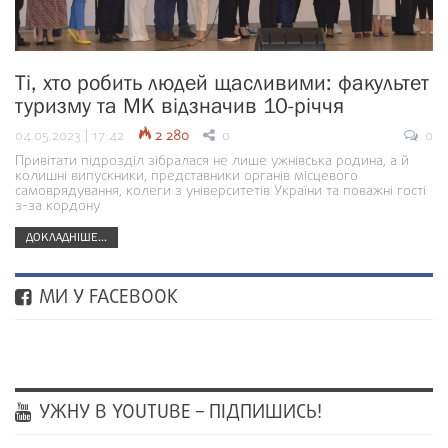
Ті, хто робить людей щасливими: факультет
туризму та МК відзначив 10-річчя
04.05.2023 | 17:42
2 280
0
0
Привітати підрозділ зібралася не лише ужнівська родина, а й
колишні випускники, представники органів місцевого
самоврядування, колеги з університетів України та поважні гості
з-за кордону
ДОКЛАДНІШЕ...
МИ У FACEBOOK
УЖНУ В YOUTUBE – ПІДПИШИСЬ!