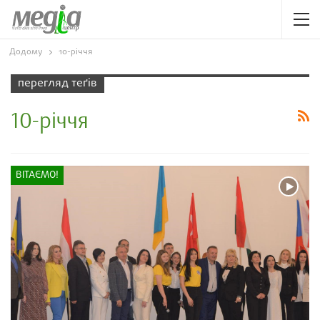
Додому
10-річчя
перегляд теґів
10-річчя
ВІТАЄМО!