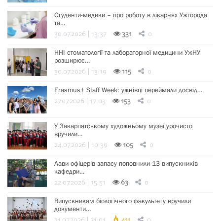
Студенти-медики – про роботу в лікарнях Ужгорода
та…
30.07.2026 | 13:37
331
0
ННІ стоматології та лабораторної медицини УжНУ
розширює…
30.07.2026 | 13:19
115
0
Erasmus+ Staff Week: ужнівці переймали досвід…
27.07.2026 | 17:03
153
0
У Закарпатському художньому музеї урочисто
вручили…
24.07.2026 | 10:39
105
0
Лави офіцерів запасу поповнили 13 випускників
кафедри…
22.07.2026 | 15:51
63
0
Випускникам біологічного факультету вручили
документи…
21.07.2026 | 21:01
411
0