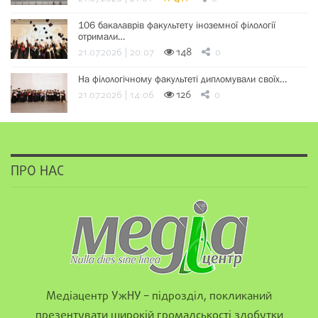
106 бакалаврів факультету іноземної філології
отримали…
21.07.2026 | 20:07
148
0
На філологічному факультеті дипломували своїх…
21.07.2026 | 14:06
126
0
ПРО НАС
Медіацентр УжНУ – підрозділ, покликаний
презентувати широкій громадськості здобутки