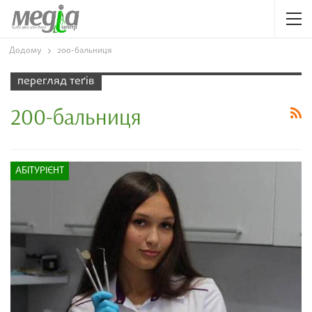
Додому
200-бальниця
перегляд теґів
200-бальниця
АБІТУРІЄНТ