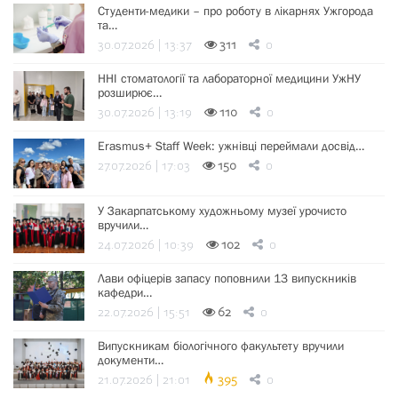
Студенти-медики – про роботу в лікарнях Ужгорода
та…
30.07.2026 | 13:37
311
0
ННІ стоматології та лабораторної медицини УжНУ
розширює…
30.07.2026 | 13:19
110
0
Erasmus+ Staff Week: ужнівці переймали досвід…
27.07.2026 | 17:03
150
0
У Закарпатському художньому музеї урочисто
вручили…
24.07.2026 | 10:39
102
0
Лави офіцерів запасу поповнили 13 випускників
кафедри…
22.07.2026 | 15:51
62
0
Випускникам біологічного факультету вручили
документи…
21.07.2026 | 21:01
395
0