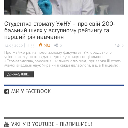
Студентка стомату УжНУ – про свій 200-
бальний шлях у вступному рейтингу та
перший рік навчання
14.05.2020 | 11:33
984
0
0
Про майже рік на престижному факультеті Ужгородського
університету розповідає першокурсниця спеціальності
«Стоматологія», учасниця шкільних олімпіад, призерка III етапу
Малої академії наук України в секції валеології, а ще ІІ віцеміс…
ДОКЛАДНІШЕ...
МИ У FACEBOOK
УЖНУ В YOUTUBE – ПІДПИШИСЬ!