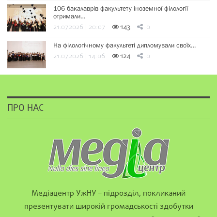
106 бакалаврів факультету іноземної філології
отримали…
21.07.2026 | 20:07
143
0
На філологічному факультеті дипломували своїх…
21.07.2026 | 14:06
124
0
ПРО НАС
Медіацентр УжНУ – підрозділ, покликаний
презентувати широкій громадськості здобутки