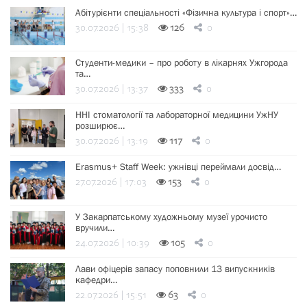
Абітурієнти спеціальності «Фізична культура і спорт»…
30.07.2026 | 15:38
126
0
Студенти-медики – про роботу в лікарнях Ужгорода
та…
30.07.2026 | 13:37
333
0
ННІ стоматології та лабораторної медицини УжНУ
розширює…
30.07.2026 | 13:19
117
0
Erasmus+ Staff Week: ужнівці переймали досвід…
27.07.2026 | 17:03
153
0
У Закарпатському художньому музеї урочисто
вручили…
24.07.2026 | 10:39
105
0
Лави офіцерів запасу поповнили 13 випускників
кафедри…
22.07.2026 | 15:51
63
0