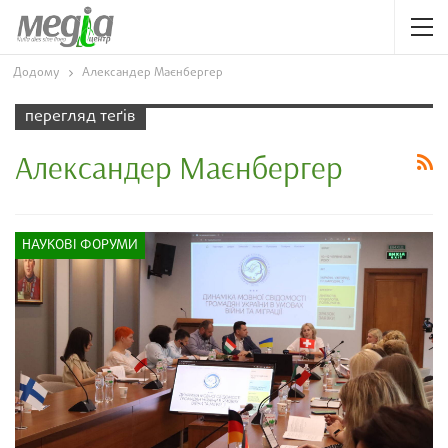
Додому
Александер Маєнбергер
перегляд теґів
Александер Маєнбергер
НАУКОВІ ФОРУМИ