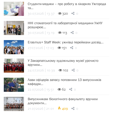
Студенти-медики – про роботу в лікарнях Ужгорода
та…
30.07.2026 | 13:37
320
0
ННІ стоматології та лабораторної медицини УжНУ
розширює…
30.07.2026 | 13:19
113
0
Erasmus+ Staff Week: ужнівці переймали досвід…
27.07.2026 | 17:03
151
0
У Закарпатському художньому музеї урочисто
вручили…
24.07.2026 | 10:39
102
0
Лави офіцерів запасу поповнили 13 випускників
кафедри…
22.07.2026 | 15:51
62
0
Випускникам біологічного факультету вручили
документи…
21.07.2026 | 21:01
409
0