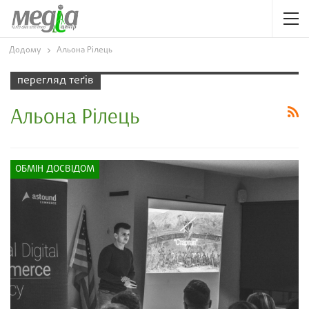
Додому
Альона Рілець
перегляд теґів
Альона Рілець
ОБМІН ДОСВІДОМ