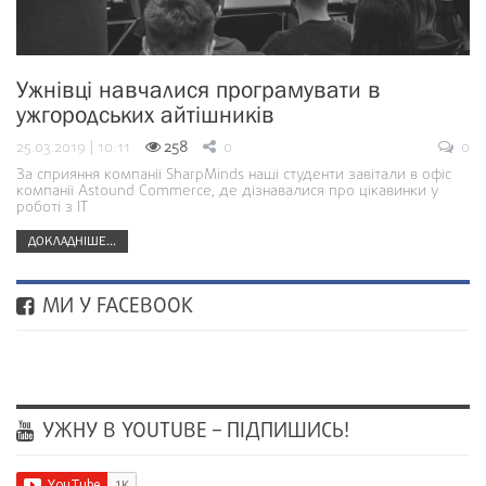
Ужнівці навчалися програмувати в
ужгородських айтішників
25.03.2019 | 10:11
258
0
0
За сприяння компанії SharpMinds наші студенти завітали в офіс
компанії Astound Commerce, де дізнавалися про цікавинки у
роботі з ІТ
ДОКЛАДНІШЕ...
МИ У FACEBOOK
УЖНУ В YOUTUBE – ПІДПИШИСЬ!