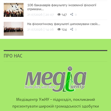
106 бакалаврів факультету іноземної філології
отримали…
21.07.2026 | 20:07
147
0
На філологічному факультеті дипломували своїх…
21.07.2026 | 14:06
124
0
ПРО НАС
Медіацентр УжНУ – підрозділ, покликаний
презентувати широкій громадськості здобутки