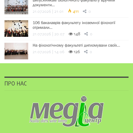
Випускникам біологічного факультету вручили
документи…
21.07.2026 | 21:01
411
0
106 бакалаврів факультету іноземної філології
отримали…
21.07.2026 | 20:07
148
0
На філологічному факультеті дипломували своїх…
21.07.2026 | 14:06
126
0
ПРО НАС