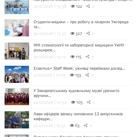
30.07.2026 | 15:38
122
0
Студенти-медики – про роботу в лікарнях Ужгорода
та…
30.07.2026 | 13:37
327
0
ННІ стоматології та лабораторної медицини УжНУ
розширює…
30.07.2026 | 13:19
115
0
Erasmus+ Staff Week: ужнівці переймали досвід…
27.07.2026 | 17:03
153
0
У Закарпатському художньому музеї урочисто
вручили…
24.07.2026 | 10:39
105
0
Лави офіцерів запасу поповнили 13 випускників
кафедри…
22.07.2026 | 15:51
63
0