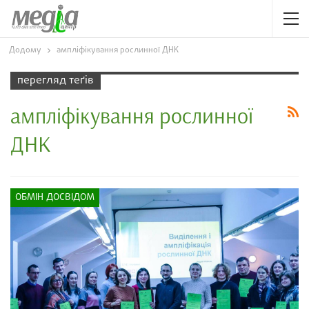
Додому
ампліфікування рослинної ДНК
перегляд теґів
ампліфікування рослинної
ДНК
ОБМІН ДОСВІДОМ