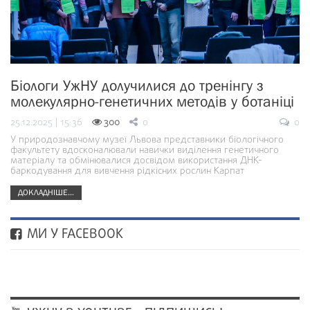
Біологи УжНУ долучилися до тренінгу з
молекулярно-генетичних методів у ботаніці
25.12.2025 | 15:36
300
0
0
У природознавчому музеї Львова представники біологічного
факультету вдосконалювали навички виділення генетичного
матеріалу та обмінювалися досвідом використання ДНК-
баркодування для вивчення рідкісних рослин Карпат
ДОКЛАДНІШЕ...
МИ У FACEBOOK