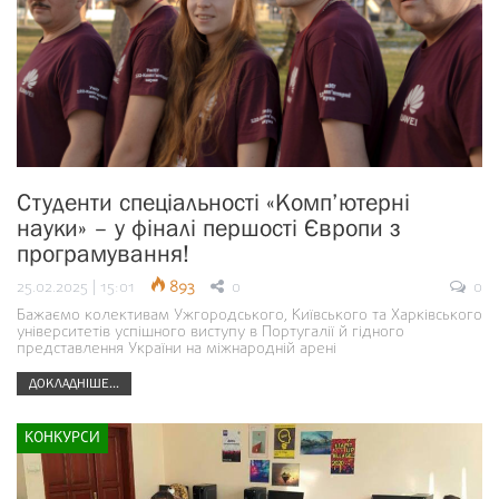
Студенти спеціальності «Комп’ютерні
науки» – у фіналі першості Європи з
програмування!
25.02.2025 | 15:01
893
0
0
Бажаємо колективам Ужгородського, Київського та Харківського
університетів успішного виступу в Португалії й гідного
представлення України на міжнародній арені
ДОКЛАДНІШЕ...
КОНКУРСИ