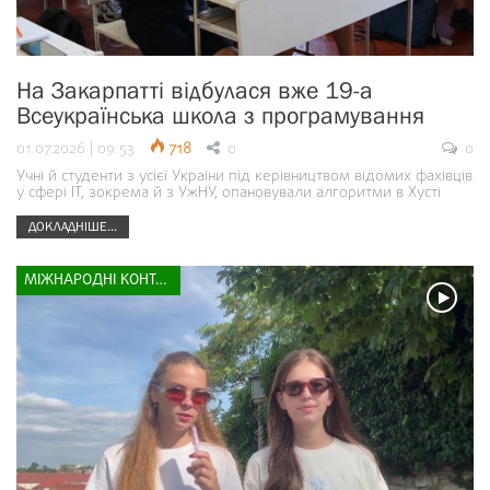
На Закарпатті відбулася вже 19-а
Всеукраїнська школа з програмування
01.07.2026 | 09:53
718
0
0
Учні й студенти з усієї України під керівництвом відомих фахівців
у сфері ІТ, зокрема й з УжНУ, опановували алгоритми в Хусті
ДОКЛАДНІШЕ...
МІЖНАРОДНІ КОНТАКТИ