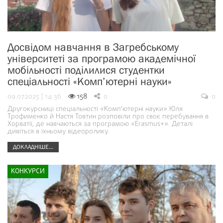
Досвідом навчання в Загребському
університеті за програмою академічної
мобільності поділилися студентки
спеціальності «Комп’ютерні науки»
09.07.2025 | 14:36
158
0
0
Другокурсниці спеціальності «Комп'ютерні науки» Юля
Трофименко й Настя Товтин розповіли про своє перебування в
Хорватії, де навчаються за програмою «Erasmus+». Деталі
дивіться в їхньому відеоролику.
ДОКЛАДНІШЕ...
КОНКУРСИ