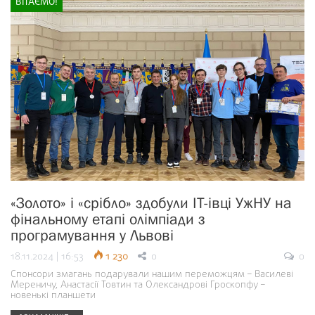
ВІТАЄМО!
«Золото» і «срібло» здобули ІТ-івці УжНУ на
фінальному етапі олімпіади з
програмування у Львові
18.11.2024 | 16:53
1 230
0
0
Спонсори змагань подарували нашим переможцям – Василеві
Мереничу, Анастасії Товтин та Олександрові Гроскопфу –
новенькі планшети