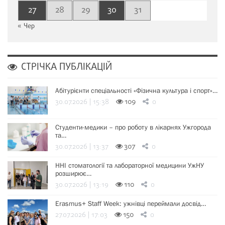
27
28
29
30
31
« Чер
СТРІЧКА ПУБЛІКАЦІЙ
Абітурієнти спеціальності «Фізична культура і спорт»…
30.07.2026 | 15:38
109
0
Студенти-медики – про роботу в лікарнях Ужгорода
та…
30.07.2026 | 13:37
307
0
ННІ стоматології та лабораторної медицини УжНУ
розширює…
30.07.2026 | 13:19
110
0
Erasmus+ Staff Week: ужнівці переймали досвід…
27.07.2026 | 17:03
150
0