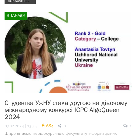
ДОКЛАДНІШЕ...
ВІТАЄМО!
Студентка УжНУ стала другою на дівочому
міжнародному конкурсі ICPC AlgoQueen
2024
07.02.2024 | 13:55
684
0
1
Щиро вітаємо першокурсницю факультету інформаційних