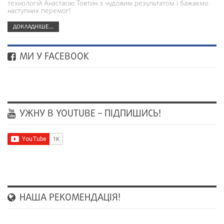
технологій Анастасію Товтин з чудовим результатом і бажаємо
наступних перемог!
ДОКЛАДНІШЕ...
МИ У FACEBOOK
УЖНУ В YOUTUBE – ПІДПИШИСЬ!
НАША РЕКОМЕНДАЦІЯ!