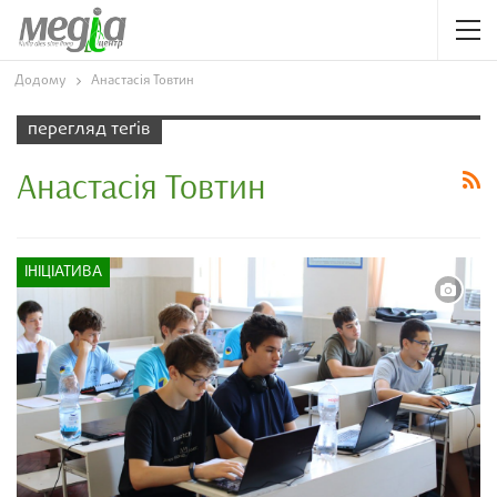
Додому
Анастасія Товтин
перегляд теґів
Анастасія Товтин
ІНІЦІАТИВА