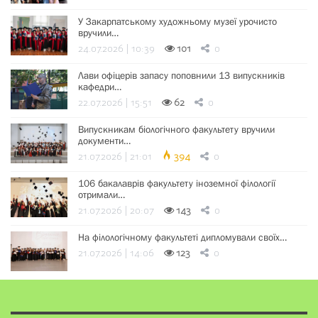
У Закарпатському художньому музеї урочисто
вручили…
24.07.2026 | 10:39
101
0
Лави офіцерів запасу поповнили 13 випускників
кафедри…
22.07.2026 | 15:51
62
0
Випускникам біологічного факультету вручили
документи…
21.07.2026 | 21:01
394
0
106 бакалаврів факультету іноземної філології
отримали…
21.07.2026 | 20:07
143
0
На філологічному факультеті дипломували своїх…
21.07.2026 | 14:06
123
0