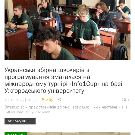
Українська збірна школярів з
програмування змагалася на
міжнародному турнірі «Info1Cup» на базі
Ужгородського університету
10.02.2025 | 16:33
469
0
0
Вітаємо всіх представників збірної, зокрема і їхніх наставників, з
високими результатами!
ДОКЛАДНІШЕ...