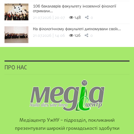
106 бакалаврів факультету іноземної філології
отримали…
21.07.2026 | 20:07
148
0
На філологічному факультеті дипломували своїх…
21.07.2026 | 14:06
126
0
ПРО НАС
Медіацентр УжНУ – підрозділ, покликаний
презентувати широкій громадськості здобутки