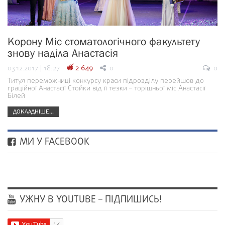
Корону Міс стоматологічного факультету
знову наділа Анастасія
03.12.2017 | 18:27
2 649
0
0
Титул переможниці конкурсу краси підрозділу перейшов до
граційної Анастасії Стойки від її тезки – торішньої міс Анастасії
Білей
ДОКЛАДНІШЕ...
МИ У FACEBOOK
УЖНУ В YOUTUBE – ПІДПИШИСЬ!