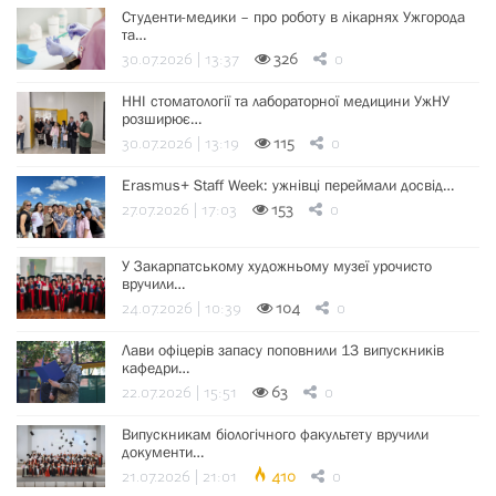
Студенти-медики – про роботу в лікарнях Ужгорода
та…
30.07.2026 | 13:37
326
0
ННІ стоматології та лабораторної медицини УжНУ
розширює…
30.07.2026 | 13:19
115
0
Erasmus+ Staff Week: ужнівці переймали досвід…
27.07.2026 | 17:03
153
0
У Закарпатському художньому музеї урочисто
вручили…
24.07.2026 | 10:39
104
0
Лави офіцерів запасу поповнили 13 випускників
кафедри…
22.07.2026 | 15:51
63
0
Випускникам біологічного факультету вручили
документи…
21.07.2026 | 21:01
410
0