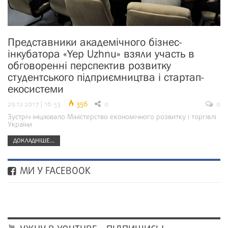
Представники академічного бізнес-
інкубатора «Yep Uzhnu» взяли участь в
обговоренні перспектив розвитку
студентського підприємництва і стартап-
екосистеми
29.12.2017 | 16:53
356
0
0
Зустріч ініціювало Міністерство економічного розвитку і торгівлі
України
ДОКЛАДНІШЕ...
МИ У FACEBOOK