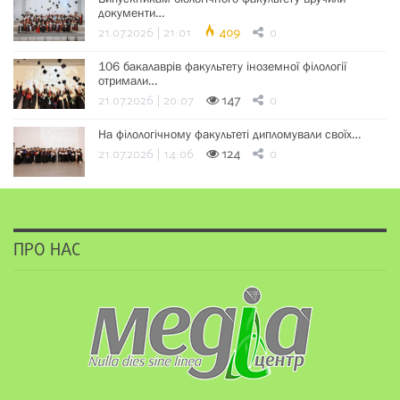
документи…
21.07.2026 | 21:01
409
0
106 бакалаврів факультету іноземної філології
отримали…
21.07.2026 | 20:07
147
0
На філологічному факультеті дипломували своїх…
21.07.2026 | 14:06
124
0
ПРО НАС