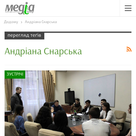
Додому
Андріана Снарська
перегляд теґів
Андріана Снарська
ЗУСТРІЧІ