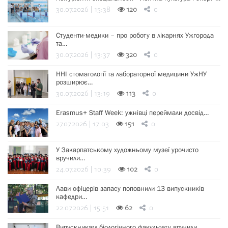
30.07.2026 | 15:38
120
0
Студенти-медики – про роботу в лікарнях Ужгорода
та…
30.07.2026 | 13:37
320
0
ННІ стоматології та лабораторної медицини УжНУ
розширює…
30.07.2026 | 13:19
113
0
Erasmus+ Staff Week: ужнівці переймали досвід…
27.07.2026 | 17:03
151
0
У Закарпатському художньому музеї урочисто
вручили…
24.07.2026 | 10:39
102
0
Лави офіцерів запасу поповнили 13 випускників
кафедри…
22.07.2026 | 15:51
62
0
Випускникам біологічного факультету вручили