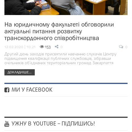
На юридичному факультеті обговорили
актуальні питання розвитку
транскордонного співробітництва
12.02.2020 | 10:21
153
0
0
Другий день заходів присвятили навчанню слухачів Центру
підвищення кваліфікації публічних службовців, зібравши
очільників об’єднаних територіальних громад Закарпаття
ДОКЛАДНІШЕ...
МИ У FACEBOOK
УЖНУ В YOUTUBE – ПІДПИШИСЬ!