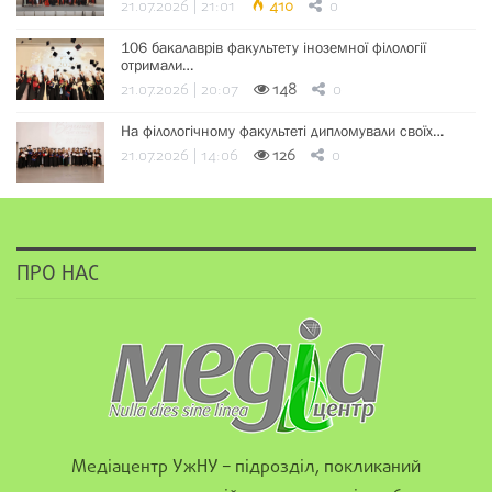
21.07.2026 | 21:01
410
0
106 бакалаврів факультету іноземної філології
отримали…
21.07.2026 | 20:07
148
0
На філологічному факультеті дипломували своїх…
21.07.2026 | 14:06
126
0
ПРО НАС
Медіацентр УжНУ – підрозділ, покликаний