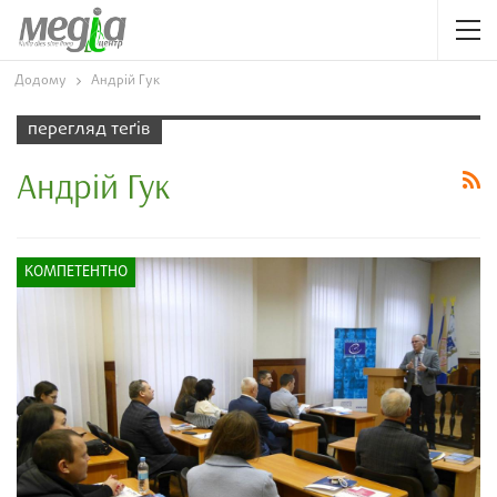
Додому
Андрій Гук
перегляд теґів
Андрій Гук
КОМПЕТЕНТНО