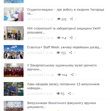
Студенти-медики – про роботу в лікарнях Ужгорода
та…
30.07.2026 | 13:37
325
0
ННІ стоматології та лабораторної медицини УжНУ
розширює…
30.07.2026 | 13:19
114
0
Erasmus+ Staff Week: ужнівці переймали досвід…
27.07.2026 | 17:03
153
0
У Закарпатському художньому музеї урочисто
вручили…
24.07.2026 | 10:39
104
0
Лави офіцерів запасу поповнили 13 випускників
кафедри…
22.07.2026 | 15:51
63
0
Випускникам біологічного факультету вручили
документи…