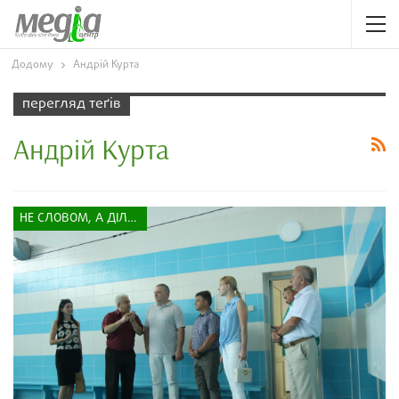
Додому
Андрій Курта
перегляд теґів
Андрій Курта
НЕ СЛОВОМ, А ДІЛОМ