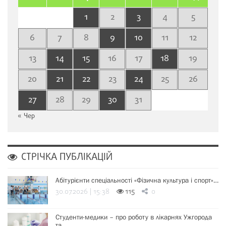
1
2
3
4
5
6
7
8
9
10
11
12
13
14
15
16
17
18
19
20
21
22
23
24
25
26
27
28
29
30
31
« Чер
СТРІЧКА ПУБЛІКАЦІЙ
Абітурієнти спеціальності «Фізична культура і спорт»…
30.07.2026 | 15:38
115
0
Студенти-медики – про роботу в лікарнях Ужгорода
та…