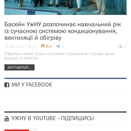
Басейн УжНУ розпочинає навчальний рік
із сучасною системою кондиціонування,
вентиляції й обігріву
28.08.2019 | 18:56
801
0
0
Офіційно новий сезон спортивно-оздоровча споруда вишу
відкриє 9 вересня
ДОКЛАДНІШЕ...
МИ У FACEBOOK
УЖНУ В YOUTUBE – ПІДПИШИСЬ!