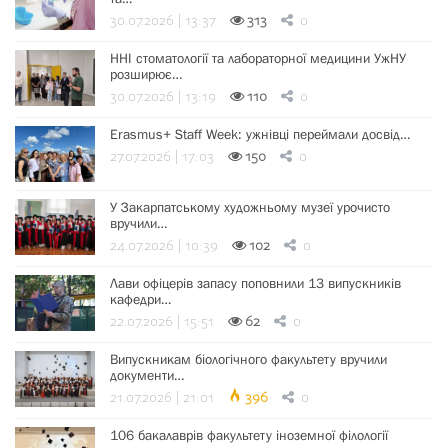
30.07.2026 | 13:37
313
0
ННІ стоматології та лабораторної медицини УжНУ
розширює…
30.07.2026 | 13:19
110
0
Erasmus+ Staff Week: ужнівці переймали досвід…
27.07.2026 | 17:03
150
0
У Закарпатському художньому музеї урочисто
вручили…
24.07.2026 | 10:39
102
0
Лави офіцерів запасу поповнили 13 випускників
кафедри…
22.07.2026 | 15:51
62
0
Випускникам біологічного факультету вручили
документи…
21.07.2026 | 21:01
396
0
106 бакалаврів факультету іноземної філології