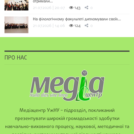
отримали…
21.07.2026 | 20:07
143
0
На філологічному факультеті дипломували своїх…
21.07.2026 | 14:06
124
0
ПРО НАС
Медіацентр УжНУ – підрозділ, покликаний
презентувати широкій громадськості здобутки
навчально-виховного процесу, наукової, методичної та