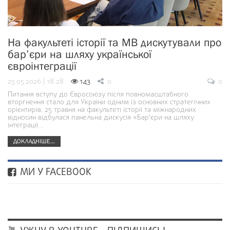
На факультеті історії та МВ дискутували про
бар’єри на шляху української
євроінтеграції
25.05.2026 | 18:28
143
0
0
Питання вступу до Євросоюзу після повномасштабного
вторгнення стало для України одним із основних стратегічних
орієнтирів. 25 травня на факультеті історії та міжнародних
відносин відбулася панельна дискусія «Бар'єри на шляху
інтеграції…
ДОКЛАДНІШЕ...
МИ У FACEBOOK