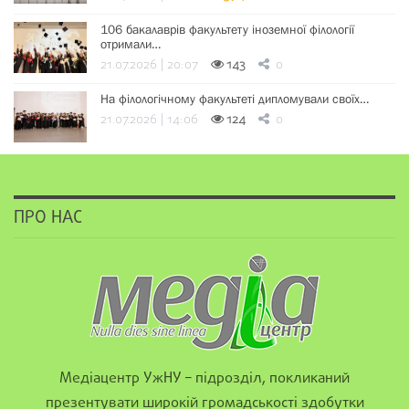
106 бакалаврів факультету іноземної філології
отримали…
21.07.2026 | 20:07
143
0
На філологічному факультеті дипломували своїх…
21.07.2026 | 14:06
124
0
ПРО НАС
Медіацентр УжНУ – підрозділ, покликаний
презентувати широкій громадськості здобутки