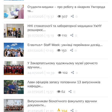
Студенти-медики – про роботу в лікарнях Ужгорода
та…
30.07.2026 | 13:37
307
0
ННІ стоматології та лабораторної медицини УжНУ
розширює…
30.07.2026 | 13:19
110
0
Erasmus+ Staff Week: ужнівці переймали досвід…
27.07.2026 | 17:03
150
0
У Закарпатському художньому музеї урочисто
вручили…
24.07.2026 | 10:39
102
0
Лави офіцерів запасу поповнили 13 випускників
кафедри…
22.07.2026 | 15:51
62
0
Випускникам біологічного факультету вручили
документи…
21.07.2026 | 21:01
394
0