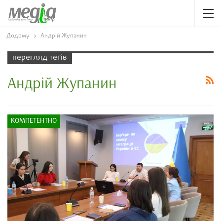
Додому
Андрій Жупанин
перегляд теґів
Андрій Жупанин
КОМПЕТЕНТНО