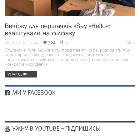
Вечірку для першачків «Say «Hello»»
влаштували на філфаку
28.09.2018 | 11:54
304
0
0
Студентки мали можливість представити себе, розповісти про
перші враження від нового етапу життя, поділитися
сподіваннями на майбутнє, повипитувати у старших колегинь
«секретики філфаку»
ДОКЛАДНІШЕ...
МИ У FACEBOOK
УЖНУ В YOUTUBE – ПІДПИШИСЬ!