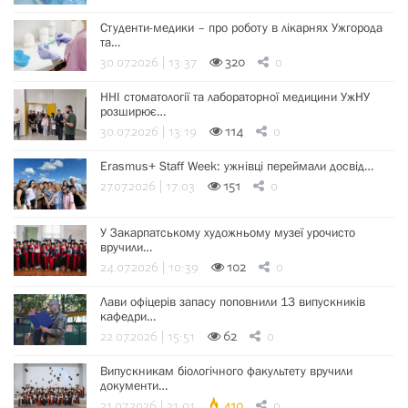
Студенти-медики – про роботу в лікарнях Ужгорода
та…
30.07.2026 | 13:37
320
0
ННІ стоматології та лабораторної медицини УжНУ
розширює…
30.07.2026 | 13:19
114
0
Erasmus+ Staff Week: ужнівці переймали досвід…
27.07.2026 | 17:03
151
0
У Закарпатському художньому музеї урочисто
вручили…
24.07.2026 | 10:39
102
0
Лави офіцерів запасу поповнили 13 випускників
кафедри…
22.07.2026 | 15:51
62
0
Випускникам біологічного факультету вручили
документи…
21.07.2026 | 21:01
410
0