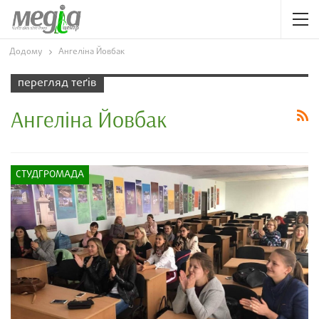
Додому
Ангеліна Йовбак
перегляд теґів
Ангеліна Йовбак
СТУДГРОМАДА