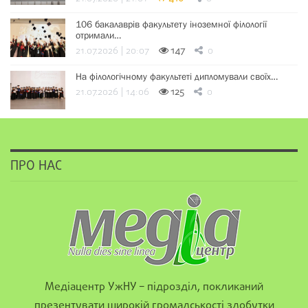
106 бакалаврів факультету іноземної філології
отримали…
21.07.2026 | 20:07
147
0
На філологічному факультеті дипломували своїх…
21.07.2026 | 14:06
125
0
ПРО НАС
Медіацентр УжНУ – підрозділ, покликаний
презентувати широкій громадськості здобутки