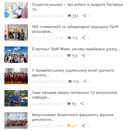
Студенти-медики – про роботу в лікарнях Ужгорода
та…
30.07.2026 | 13:37
332
0
ННІ стоматології та лабораторної медицини УжНУ
розширює…
30.07.2026 | 13:19
115
0
Erasmus+ Staff Week: ужнівці переймали досвід…
27.07.2026 | 17:03
153
0
У Закарпатському художньому музеї урочисто
вручили…
24.07.2026 | 10:39
105
0
Лави офіцерів запасу поповнили 13 випускників
кафедри…
22.07.2026 | 15:51
63
0
Випускникам біологічного факультету вручили
документи…
21.07.2026 | 21:01
411
0