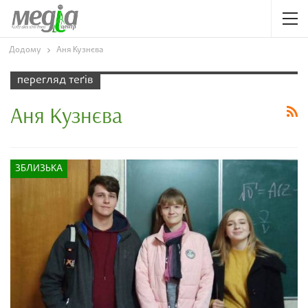
Додому
Аня Кузнєва
перегляд теґів
Аня Кузнєва
ЗБЛИЗЬКА