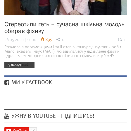
Стереотипи геть – сучасна шкільна молодь
обирає фізику
26.05.2020 | 11:00
899
0
0
Розмова з переможцями І та ІІ етапів конкурсу наукових робіт
Малої академії наук (МАН), які займалися у відділенні фізики
ядра і елементарних частинок фізичного факультету УжНУ
ДОКЛАДНІШЕ...
МИ У FACEBOOK
УЖНУ В YOUTUBE – ПІДПИШИСЬ!