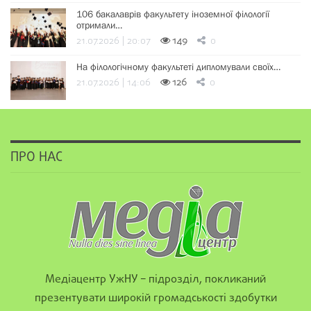
106 бакалаврів факультету іноземної філології
отримали…
21.07.2026 | 20:07
149
0
На філологічному факультеті дипломували своїх…
21.07.2026 | 14:06
126
0
ПРО НАС
Медіацентр УжНУ – підрозділ, покликаний
презентувати широкій громадськості здобутки