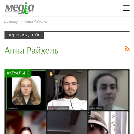
Додому
Анна Райхель
перегляд теґів
Анна Райхель
АКТУАЛЬНО