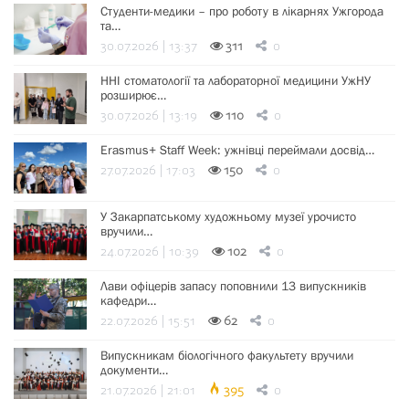
Студенти-медики – про роботу в лікарнях Ужгорода
та…
30.07.2026 | 13:37
311
0
ННІ стоматології та лабораторної медицини УжНУ
розширює…
30.07.2026 | 13:19
110
0
Erasmus+ Staff Week: ужнівці переймали досвід…
27.07.2026 | 17:03
150
0
У Закарпатському художньому музеї урочисто
вручили…
24.07.2026 | 10:39
102
0
Лави офіцерів запасу поповнили 13 випускників
кафедри…
22.07.2026 | 15:51
62
0
Випускникам біологічного факультету вручили
документи…
21.07.2026 | 21:01
395
0