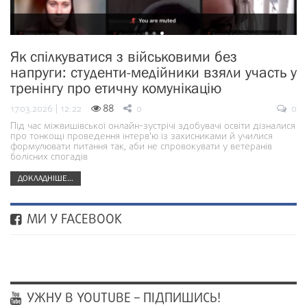
Як спілкуватися з військовими без
напруги: студенти-медійники взяли участь у
тренінгу про етичну комунікацію
17.03.2026 | 12:22
88
0
0
Під час міжвишівської онлайн-зустрічі здобувачі освіти дізналися
про тонкощі проведення інтерв'ю із захисниками й училися
формулювати питання так, аби не спровокувати у ветеранів
болісних спогадів
ДОКЛАДНІШЕ...
МИ У FACEBOOK
УЖНУ В YOUTUBE – ПІДПИШИСЬ!