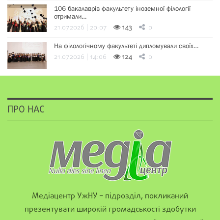
106 бакалаврів факультету іноземної філології
отримали…
21.07.2026 | 20:07
143
0
На філологічному факультеті дипломували своїх…
21.07.2026 | 14:06
124
0
ПРО НАС
Медіацентр УжНУ – підрозділ, покликаний
презентувати широкій громадськості здобутки