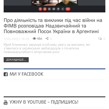
Про діяльність та виклики під час війни на
ФІМВ розповідав Надзвичайний та
Повноважний Посол України в Аргентині
17.05.2023 | 19:29
160
0
0
Юрій Клименко звернув особливу увагу на виклики, які
з’явилися в українських амбасадорів з початком
повномасштабного вторгнення росії
ДОКЛАДНІШЕ...
МИ У FACEBOOK
УЖНУ В YOUTUBE – ПІДПИШИСЬ!