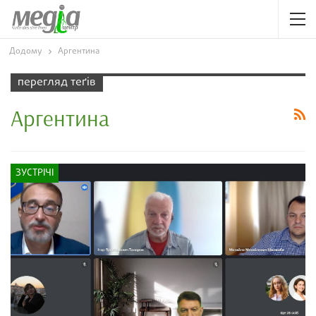
Додому
Аргентина
перегляд теґів
Аргентина
ЗУСТРІЧІ