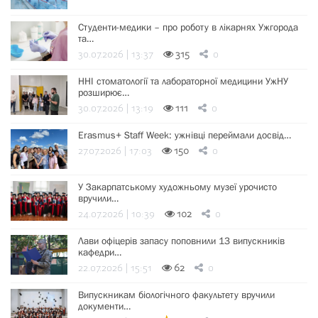
Студенти-медики – про роботу в лікарнях Ужгорода
та…
30.07.2026 | 13:37
315
0
ННІ стоматології та лабораторної медицини УжНУ
розширює…
30.07.2026 | 13:19
111
0
Erasmus+ Staff Week: ужнівці переймали досвід…
27.07.2026 | 17:03
150
0
У Закарпатському художньому музеї урочисто
вручили…
24.07.2026 | 10:39
102
0
Лави офіцерів запасу поповнили 13 випускників
кафедри…
22.07.2026 | 15:51
62
0
Випускникам біологічного факультету вручили
документи…