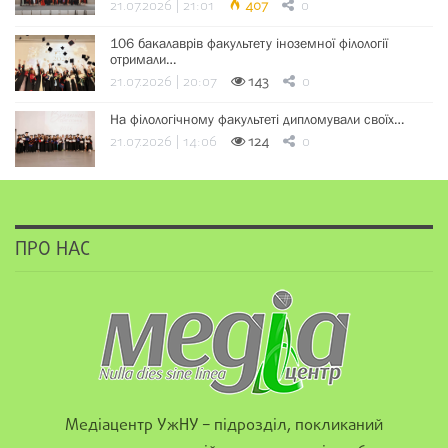
21.07.2026 | 21:01
407
0
106 бакалаврів факультету іноземної філології
отримали…
21.07.2026 | 20:07
143
0
На філологічному факультеті дипломували своїх…
21.07.2026 | 14:06
124
0
ПРО НАС
Медіацентр УжНУ – підрозділ, покликаний