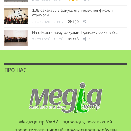
106 бакалаврів факультету іноземної філології
отримали…
21.07.2026 | 20:07
150
0
На філологічному факультеті дипломували своїх…
21.07.2026 | 14:06
128
0
ПРО НАС
Медіацентр УжНУ – підрозділ, покликаний
презентувати широкій громадськості здобутки