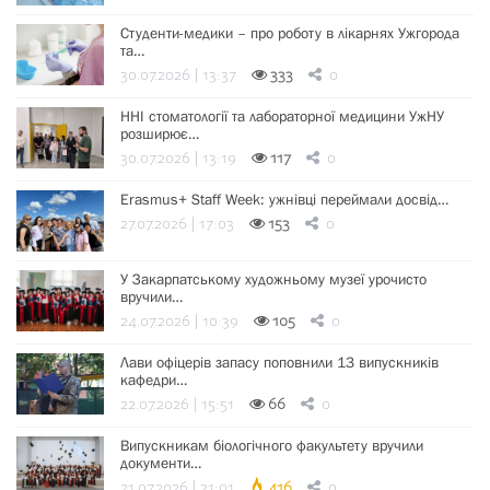
Студенти-медики – про роботу в лікарнях Ужгорода
та…
30.07.2026 | 13:37
333
0
ННІ стоматології та лабораторної медицини УжНУ
розширює…
30.07.2026 | 13:19
117
0
Erasmus+ Staff Week: ужнівці переймали досвід…
27.07.2026 | 17:03
153
0
У Закарпатському художньому музеї урочисто
вручили…
24.07.2026 | 10:39
105
0
Лави офіцерів запасу поповнили 13 випускників
кафедри…
22.07.2026 | 15:51
66
0
Випускникам біологічного факультету вручили
документи…
21.07.2026 | 21:01
416
0