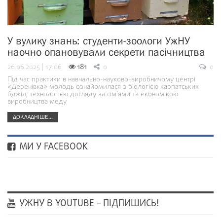
У вулику знань: студенти-зоологи УжНУ
наочно опановували секрети пасічництва
26.06.2025 | 17:06
181
0
0
Під час практики в навчально-науково-виробничому центрі
«Деренівка» молодь ознайомилася з біологією карпатських
бджіл, технологією догляду за сім’ями та економікою
виробництва меду
ДОКЛАДНІШЕ...
МИ У FACEBOOK
УЖНУ В YOUTUBE – ПІДПИШИСЬ!