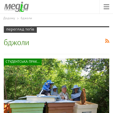
Додому
бджоли
перегляд теґів
бджоли
СТУДЕНТСЬКА ПРАКТИКА