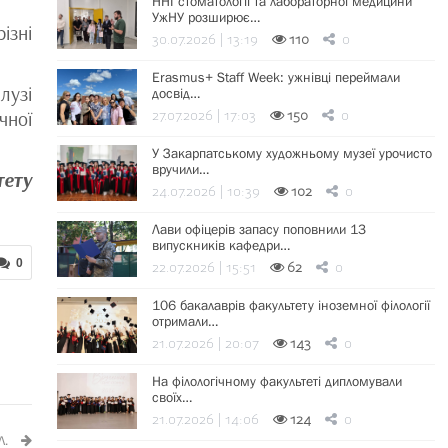
ННІ стоматології та лабораторної медицини
УжНУ розширює…
ізні
30.07.2026 | 13:19
110
0
Erasmus+ Staff Week: ужнівці переймали
лузі
досвід…
27.07.2026 | 17:03
150
0
чної
У Закарпатському художньому музеї урочисто
вручили…
тету
24.07.2026 | 10:39
102
0
Лави офіцерів запасу поповнили 13
випускників кафедри…
0
22.07.2026 | 15:51
62
0
106 бакалаврів факультету іноземної філології
отримали…
21.07.2026 | 20:07
143
0
На філологічному факультеті дипломували
своїх…
21.07.2026 | 14:06
124
0
Л.