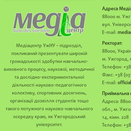
Адреса Меді
88000 м. Ужг
вул. Універси
E-mail:
media
Ректорат:
Медіацентр УжНУ – підрозділ,
88000, Україн
покликаний презентувати широкій
м. Ужгород, 
громадськості здобутки навчально-
Телефон: +38 
виховного процесу, наукової, методичної
Факс: +38 (03
та дослідно-експериментальної
E-mail:
offici
діяльності науково-педагогічного
колективу, спортивних досягнень,
Приймальна к
організації дозвілля студентів тощо
Адреса: 8800
такого потужного науково-навчального
обл., м. Ужго
осередку краю, як Ужгородський
14, кімн. 228
університет.
Телефон: +38 