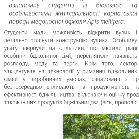
ознайомив студентів із біологією та
особливостями життєдіяльності карпатської
породи медоносної бджоли Apis mellifera.
Студенти мали можливість відкрити вулик і
детально оглянути конструкцію вулика. Особливу
увагу звернули на стільники, що містили різні
особини бджолиної сім’ї, переглянули наявність
розплоду, меду та перги. Крім того, лектор
закцентував на технології утримання бджолиних
сімей у виробничих умовах, ознайомив з пр
безпосередньо впливають на продуктивність п
ефективності бджільництва, включаючи оцінку продук
також інших продуктів бджільництва (віск, прополіс,