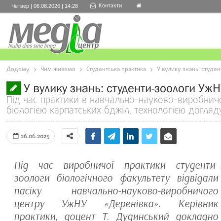
Контакти
Четвер | 06.08.2026 | 14:28
Додому
Чим живемо
Студентська практика
У вулику знань: студе
У вулику знань: студенти-зоологи Уж
Під час практики в навчально-науково-виробнич
біологією карпатських бджіл, технологією догля
26.06.2025
Під час виробничої практики студенти-
зоологи біологічного факультету відвідали
пасіку навчально-науково-виробничого
центру УжНУ «Деренівка». Керівник
практики, доцент Т. Дудинський докладно