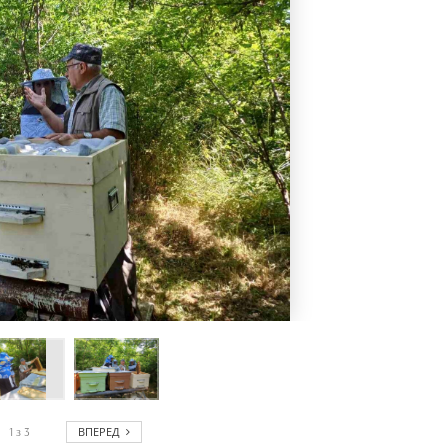
ВПЕРЕД
1
з
3