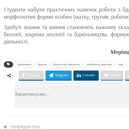
Студенти набули практичних навичок роботи з бдж
морфологічні форми особин (матку, трутнів, робочих
Здобуті знання та вміння становлять важливу скла
біології, зокрема зоології та бджільництва, форм
діяльності.
Медіац
«Деренівка»
бджоли
Біологічний факультет
виробнича практика
мед
Facebook
Telegram
Linkedin
Twitter
Завантажуємо...
ПОПЕРЕДНЯ ПУБЛ.