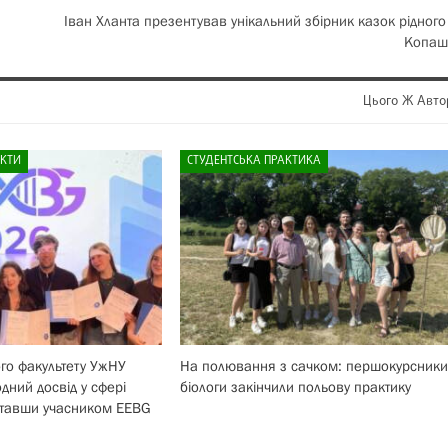
Іван Хланта презентував унікальний збірник казок рідного
Копаш
Цього Ж Авто
АКТИ
СТУДЕНТСЬКА ПРАКТИКА
ого факультету УжНУ
На полювання з сачком: першокурсники
дний досвід у сфері
біологи закінчили польову практику
ставши учасником EEBG