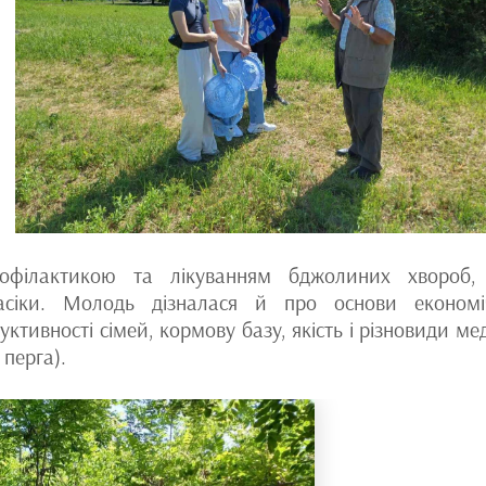
офілактикою та лікуванням бджолиних хвороб
асіки. Молодь дізналася й про основи економі
тивності сімей, кормову базу, якість і різновиди мед
 перга).