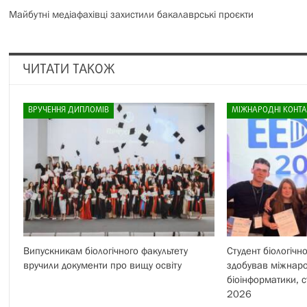
Майбутні медіафахівці захистили бакалаврські проєкти
ЧИТАТИ ТАКОЖ
ВРУЧЕННЯ ДИПЛОМІВ
МІЖНАРОДНІ КОНТ
Випускникам біологічного факультету
Студент біологічн
вручили документи про вищу освіту
здобував міжнаро
біоінформатики, 
2026