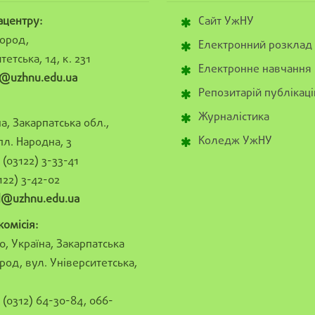
ацентру:
Сайт УжНУ
ород,
Електронний розклад
тетська, 14, к. 231
Електронне навчання
@uzhnu.edu.ua
Репозитарій публікаці
Журналістика
а, Закарпатська обл.,
Коледж УжНУ
пл. Народна, 3
(03122) 3-33-41
122) 3-42-02
al@uzhnu.edu.ua
омісія:
0, Україна, Закарпатська
род, вул. Університетська,
(0312) 64-30-84, 066-