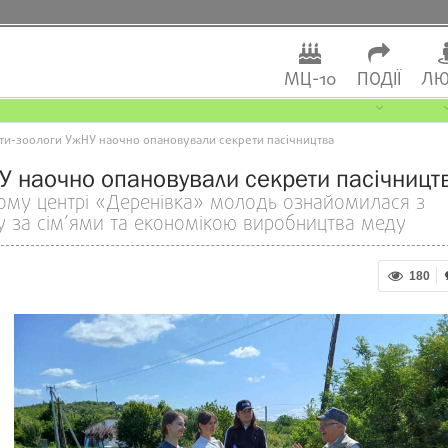
МЦ-10
ПОДІЇ
ЛЮ
нти-зоологи УжНУ наочно опановували секрети пасічництва
НУ наочно опановували секрети пасічницт
ому центрі «Деренівка» молодь ознайомилася з
ду за сім’ями та економікою виробництва меду
180