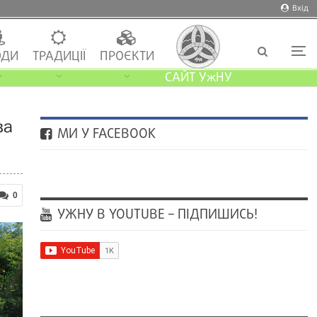
Вхід
ДИ
ТРАДИЦІЇ
ПРОЄКТИ
САЙТ УжНУ
ва
МИ У FACEBOOK
0
УЖНУ В YOUTUBE – ПІДПИШИСЬ!