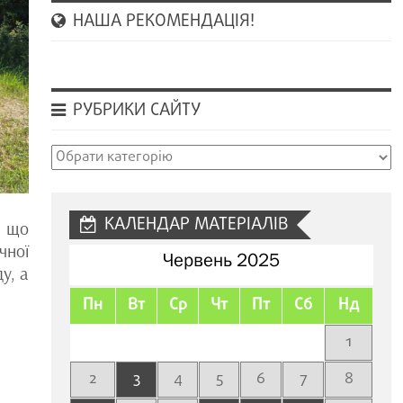
НАША РЕКОМЕНДАЦІЯ!
РУБРИКИ САЙТУ
Рубрики
сайту
КАЛЕНДАР МАТЕРІАЛІВ
, що
чної
Червень 2025
у, а
Пн
Вт
Ср
Чт
Пт
Сб
Нд
1
2
3
4
5
6
7
8