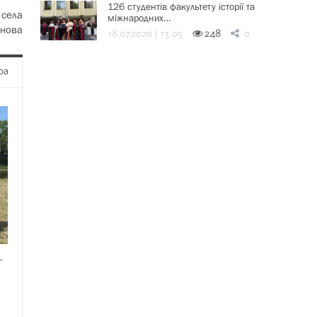
126 студентів факультету історії та
 села
міжнародних…
нова
18.07.2026 | 13:05
248
0
ра
-