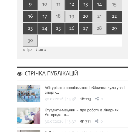
9
10
11
12
13
14
15
16
17
18
19
20
21
22
23
24
25
26
27
28
29
30
« Тра
Лип »
СТРІЧКА ПУБЛІКАЦІЙ
Абітурієнти спеціальності «Фізична культура і
спорт»…
30.07.2026 | 15:38
113
0
Студенти-медики – про роботу в лікарнях
Ужгорода та…
30.07.2026 | 13:37
311
0