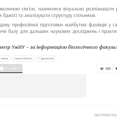
олиною сім’єю, навчилися візуально розпізнавати р
 бджіл) та аналізувати структуру стільників.
дову професійної підготовки майбутніх фахівців у га
уючи базу для дальших наукових досліджень і практи
ентр УжНУ – за інформацією біологічного факуль
пасіка
студенти-біологи
Т. Дудинський
Ел. адреса
180
НАСТУПНА ПУБ