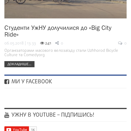
Студенти УжНУ долучилися до «Big City
Ride»
06.05.2018 | 13:33
241
0
0
Організаторами масового велозаїзду стали Uzhhorod Bicycle
Culture та Comedyorg
ДОКЛАДНІШЕ...
МИ У FACEBOOK
УЖНУ В YOUTUBE – ПІДПИШИСЬ!