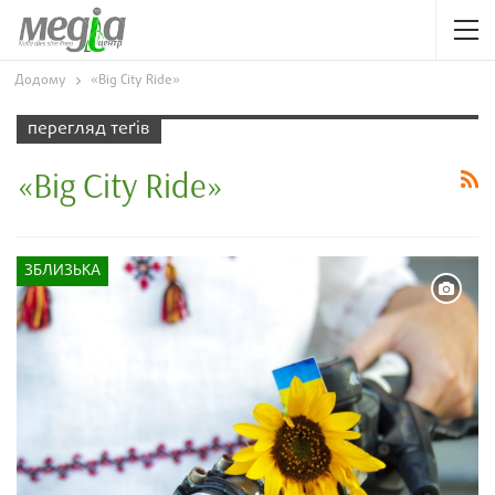
Додому
«Big City Ride»
перегляд теґів
«Big City Ride»
ЗБЛИЗЬКА