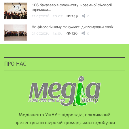
106 бакалаврів факультету іноземної філології
отримали…
21.07.2026 | 20:07
149
0
На філологічному факультеті дипломували своїх…
21.07.2026 | 14:06
126
0
ПРО НАС
Медіацентр УжНУ – підрозділ, покликаний
презентувати широкій громадськості здобутки