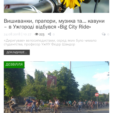
Вишиванки, прапори, музика та… кавуни
– в Ужгороді відбувся «Big City Ride»
24.08.2018 | 10:27
223
0
0
«Диригував» велосипедистами, серед яких було чимало
студентства, професор УжНУ Федір Шандор
ДОКЛАДНІШЕ...
ДОЗВІЛЛЯ