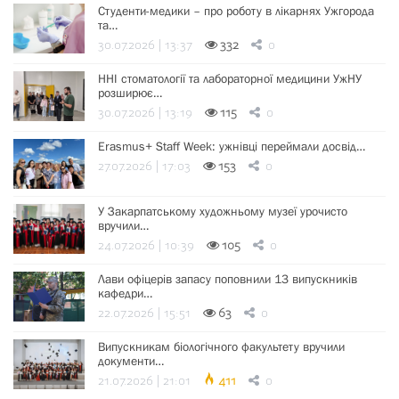
Студенти-медики – про роботу в лікарнях Ужгорода
та…
30.07.2026 | 13:37
332
0
ННІ стоматології та лабораторної медицини УжНУ
розширює…
30.07.2026 | 13:19
115
0
Erasmus+ Staff Week: ужнівці переймали досвід…
27.07.2026 | 17:03
153
0
У Закарпатському художньому музеї урочисто
вручили…
24.07.2026 | 10:39
105
0
Лави офіцерів запасу поповнили 13 випускників
кафедри…
22.07.2026 | 15:51
63
0
Випускникам біологічного факультету вручили
документи…
21.07.2026 | 21:01
411
0