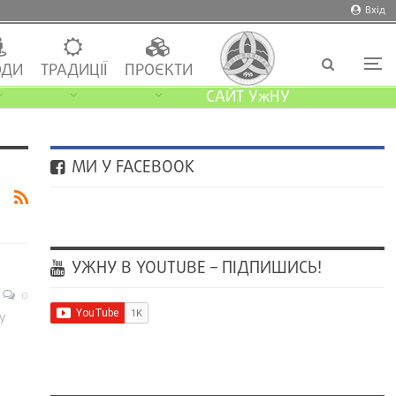
Вхід
ДИ
ТРАДИЦІЇ
ПРОЄКТИ
САЙТ УжНУ
МИ У FACEBOOK
УЖНУ В YOUTUBE – ПІДПИШИСЬ!
0
у