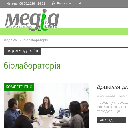
Контакти
Четвер | 06.08.2026 | 14:51
Додому
біолабораторія
перегляд теґів
біолабораторія
Довкілля д
КОМПЕТЕНТНО
29.01.2022 | 12:05
Проєкт ужгородс
еколого-освітню 
середовища
ДОКЛАДНІШЕ...