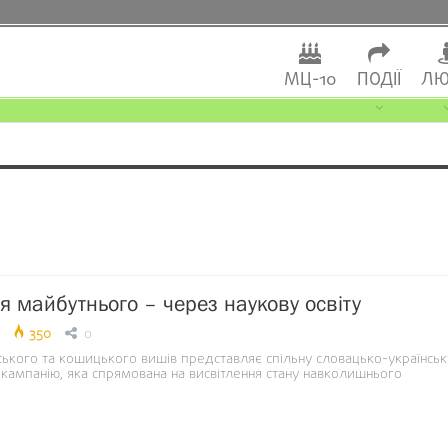
МЦ-10
ПОДІЇ
ЛЮ
ля майбутнього – через наукову освіту
350
0
ького та кошицького вишів представляє спільну словацько-українськ
кампанію, яка спрямована на висвітлення стану навколишнього