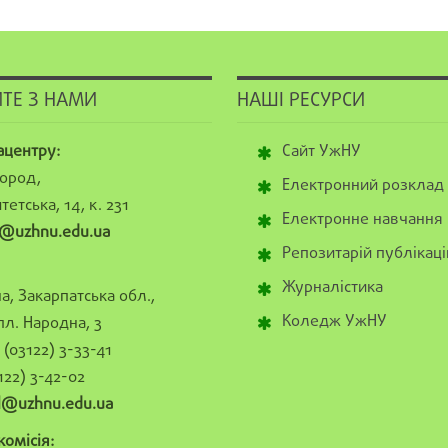
ТЕ З НАМИ
НАШІ РЕСУРСИ
ацентру:
Сайт УжНУ
ород,
Електронний розклад
тетська, 14, к. 231
Електронне навчання
@uzhnu.edu.ua
Репозитарій публікаці
Журналістика
а, Закарпатська обл.,
Коледж УжНУ
пл. Народна, 3
(03122) 3-33-41
122) 3-42-02
al@uzhnu.edu.ua
омісія: