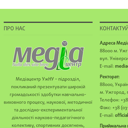
ПРО НАС
КОНТАКТУЙ
Адреса Меді
88000 м. Ужг
вул. Універси
E-mail:
media
Ректорат:
Медіацентр УжНУ – підрозділ,
88000, Україн
покликаний презентувати широкій
м. Ужгород, 
громадськості здобутки навчально-
Телефон: +38 
виховного процесу, наукової, методичної
Факс: +38 (03
та дослідно-експериментальної
E-mail:
offici
діяльності науково-педагогічного
колективу, спортивних досягнень,
Приймальна к