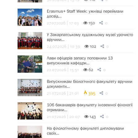
Erasmus+ Staff Week: ужнівці переймали
досвід…
27.07.2026 | 17:03
150
0
У Закарпатському художньому музеї урочисто
вручили…
24.07.2026 | 10:39
102
0
Лави офіцерів запасу поповнили 13
випускників кафедри…
22.07.2026 | 15:51
62
0
Випускникам біологічного факультету вручили
документи…
21.07.2026 | 21:01
395
0
106 бакалаврів факультету іноземної філології
отримали…
21.07.2026 | 20:07
143
0
На філологічному факультеті дипломували
своїх…