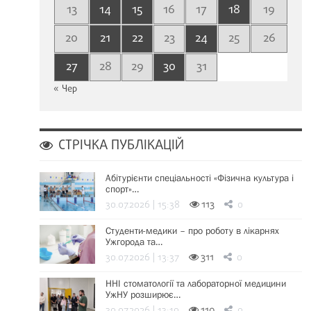
13
14
15
16
17
18
19
20
21
22
23
24
25
26
27
28
29
30
31
« Чер
СТРІЧКА ПУБЛІКАЦІЙ
Абітурієнти спеціальності «Фізична культура і
спорт»…
30.07.2026 | 15:38
113
0
Студенти-медики – про роботу в лікарнях
Ужгорода та…
30.07.2026 | 13:37
311
0
ННІ стоматології та лабораторної медицини
УжНУ розширює…
30.07.2026 | 13:19
110
0