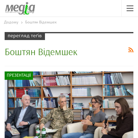
Додому
Боштян Відемшек
перегляд теґів
Боштян Відемшек
ПРЕЗЕНТАЦІЇ