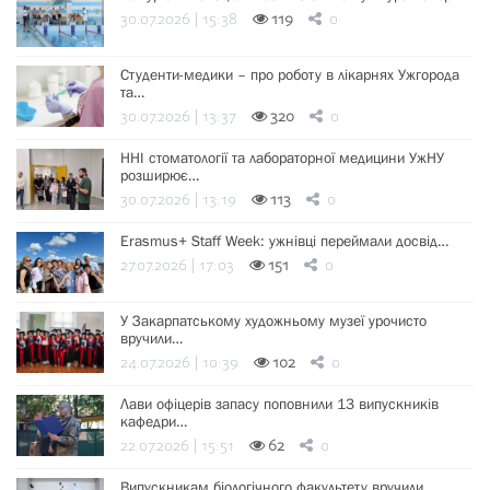
30.07.2026 | 15:38
119
0
Студенти-медики – про роботу в лікарнях Ужгорода
та…
30.07.2026 | 13:37
320
0
ННІ стоматології та лабораторної медицини УжНУ
розширює…
30.07.2026 | 13:19
113
0
Erasmus+ Staff Week: ужнівці переймали досвід…
27.07.2026 | 17:03
151
0
У Закарпатському художньому музеї урочисто
вручили…
24.07.2026 | 10:39
102
0
Лави офіцерів запасу поповнили 13 випускників
кафедри…
22.07.2026 | 15:51
62
0
Випускникам біологічного факультету вручили