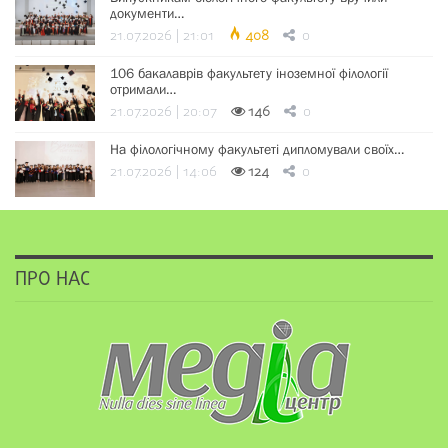
документи…
21.07.2026 | 21:01
408
0
106 бакалаврів факультету іноземної філології
отримали…
21.07.2026 | 20:07
146
0
На філологічному факультеті дипломували своїх…
21.07.2026 | 14:06
124
0
ПРО НАС