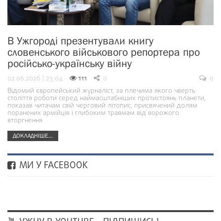
В Ужгороді презентували книгу
словенського військового репортера про
російсько-українську війну
02.06.2026 | 23:04
111
0
0
Відомий європейський журналіст, за плечима якого чверть
століття роботи серед наймасштабніших протистоянь планети,
показав читачам свій черговий літопис, присвячений долям
поранених армійців і глибоким травмам від ворожого
вторгнення
ДОКЛАДНІШЕ...
МИ У FACEBOOK