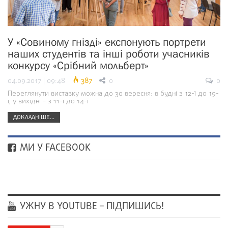
У «Совиному гнізді» експонують портрети
наших студентів та інші роботи учасників
конкурсу «Срібний мольберт»
04.09.2017 | 09:48
387
0
0
Переглянути виставку можна до 30 вересня: в будні з 12-ї до 19-
ї, у вихідні – з 11-ї до 14-ї
ДОКЛАДНІШЕ...
МИ У FACEBOOK
УЖНУ В YOUTUBE – ПІДПИШИСЬ!