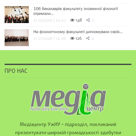
106 бакалаврів факультету іноземної філології
отримали…
21.07.2026 | 20:07
148
0
На філологічному факультеті дипломували своїх…
21.07.2026 | 14:06
126
0
ПРО НАС
Медіацентр УжНУ – підрозділ, покликаний
презентувати широкій громадськості здобутки