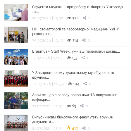
Студенти-медики – про роботу в лікарнях Ужгорода
та…
30.07.2026 | 13:37
324
0
ННІ стоматології та лабораторної медицини УжНУ
розширює…
30.07.2026 | 13:19
114
0
Erasmus+ Staff Week: ужнівці переймали досвід…
27.07.2026 | 17:03
153
0
У Закарпатському художньому музеї урочисто
вручили…
24.07.2026 | 10:39
104
0
Лави офіцерів запасу поповнили 13 випускників
кафедри…
22.07.2026 | 15:51
63
0
Випускникам біологічного факультету вручили
документи…
21.07.2026 | 21:01
410
0