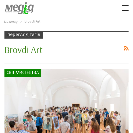
Додому
Brovdi Art
перегляд теґів
Brovdi Art
СВІТ МИСТЕЦТВА