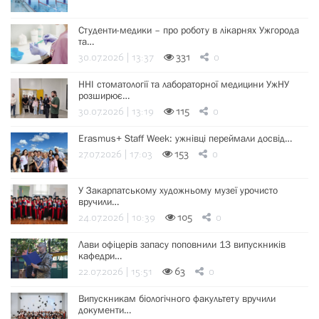
Студенти-медики – про роботу в лікарнях Ужгорода
та…
30.07.2026 | 13:37
331
0
ННІ стоматології та лабораторної медицини УжНУ
розширює…
30.07.2026 | 13:19
115
0
Erasmus+ Staff Week: ужнівці переймали досвід…
27.07.2026 | 17:03
153
0
У Закарпатському художньому музеї урочисто
вручили…
24.07.2026 | 10:39
105
0
Лави офіцерів запасу поповнили 13 випускників
кафедри…
22.07.2026 | 15:51
63
0
Випускникам біологічного факультету вручили
документи…