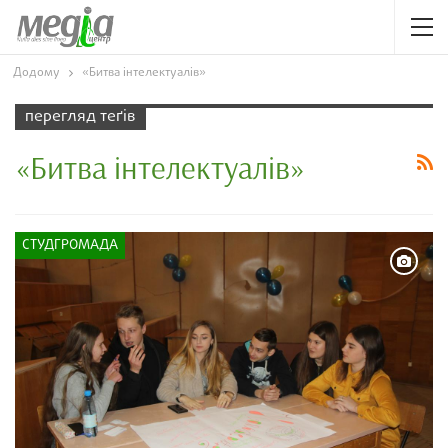
Додому
«Битва інтелектуалів»
перегляд теґів
«Битва інтелектуалів»
СТУДГРОМАДА