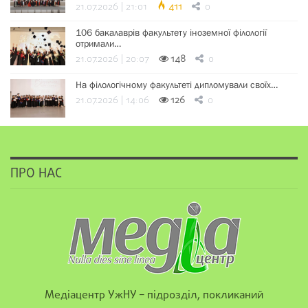
21.07.2026 | 21:01
411
0
106 бакалаврів факультету іноземної філології
отримали…
21.07.2026 | 20:07
148
0
На філологічному факультеті дипломували своїх…
21.07.2026 | 14:06
126
0
ПРО НАС
Медіацентр УжНУ – підрозділ, покликаний