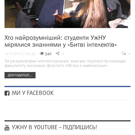
Хто найрозумніший: студенти УжНУ
мірялися знаннями у «Битві інтелектів»
12.11.2019 | 10:42
342
0
0
За результатами інтелектуальних змагань перемогла команда
факультету іноземної філології «Мілка з майонезом»
ДОКЛАДНІШЕ...
МИ У FACEBOOK
УЖНУ В YOUTUBE – ПІДПИШИСЬ!