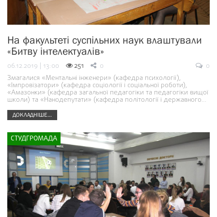
На факультеті суспільних наук влаштували
«Битву інтелектуалів»
06.12.2019 | 13:00
251
0
0
Змагалися «Ментальні інженери» (кафедра психології),
«Імпровізатори» (кафедра соціології і соціальної роботи),
«Амазонки» (кафедра загальної педагогіки та педагогіки вищої
школи) та «Нанодепутати» (кафедра політології і державного…
ДОКЛАДНІШЕ...
СТУДГРОМАДА