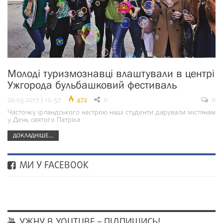
Молоді туризмознавці влаштували в центрі
Ужгорода бульбашковий фестиваль
20.03.2017 | 10:57
472
0
0
Часточку ірландського настрою наші студенти дарували містянам
у День святого Патріка
ДОКЛАДНІШЕ...
МИ У FACEBOOK
УЖНУ В YOUTUBE – ПІДПИШИСЬ!