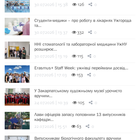
30.07.2026 | 15:38
126
0
Студенти-медики – про роботу в лікарнях Ужгорода
та…
30.07.2026 | 13:37
332
0
ННІ стоматології та лабораторної медицини УжНУ
розширює…
30.07.2026 | 13:19
115
0
Erasmus+ Staff Week: ужнівці переймали досвід…
27.07.2026 | 17:03
153
0
У Закарпатському художньому музеї урочисто
вручили…
24.07.2026 | 10:39
105
0
Лави офіцерів запасу поповнили 13 випускників
кафедри…
22.07.2026 | 15:51
63
0
Випускникам біологічного факультету вручили