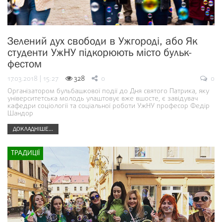
Зелений дух свободи в Ужгороді, або Як
студенти УжНУ підкорюють місто бульк-
фестом
17.03.2018 | 15:27
328
0
0
Організатором бульбашкової події до Дня святого Патрика, яку
університетська молодь улаштовує вже вшосте, є завідувач
кафедри соціології та соціальної роботи УжНУ професор Федір
Шандор
ДОКЛАДНІШЕ...
ТРАДИЦІЇ