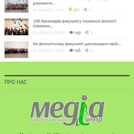
документи…
21.07.2026 | 21:01
411
0
106 бакалаврів факультету іноземної філології
отримали…
21.07.2026 | 20:07
149
0
На філологічному факультеті дипломували своїх…
21.07.2026 | 14:06
126
0
ПРО НАС