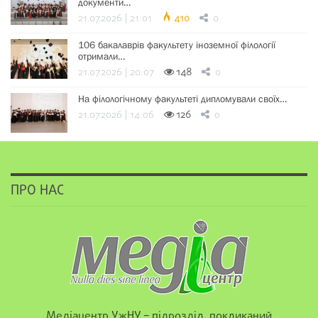
документи…
21.07.2026 | 21:01
410
0
106 бакалаврів факультету іноземної філології
отримали…
21.07.2026 | 20:07
148
0
На філологічному факультеті дипломували своїх…
21.07.2026 | 14:06
126
0
ПРО НАС
Медіацентр УжНУ – підрозділ, покликаний