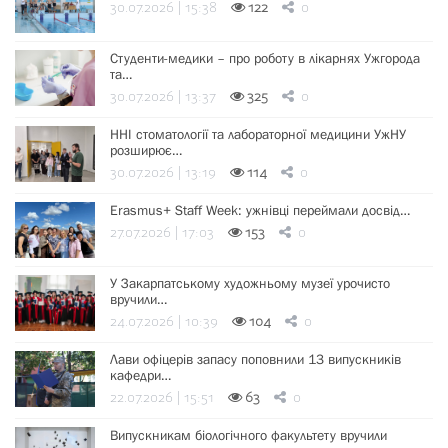
30.07.2026 | 15:38
122
0
Студенти-медики – про роботу в лікарнях Ужгорода
та…
30.07.2026 | 13:37
325
0
ННІ стоматології та лабораторної медицини УжНУ
розширює…
30.07.2026 | 13:19
114
0
Erasmus+ Staff Week: ужнівці переймали досвід…
27.07.2026 | 17:03
153
0
У Закарпатському художньому музеї урочисто
вручили…
24.07.2026 | 10:39
104
0
Лави офіцерів запасу поповнили 13 випускників
кафедри…
22.07.2026 | 15:51
63
0
Випускникам біологічного факультету вручили