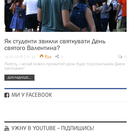
Як студенти звикли святкувати День
святого Валентина?
14.02.2018 | 21:33
834
0
0
Любіть, і нехай кожен прожитий день буде персональним Днем
закоханих!
ДОКЛАДНІШЕ...
МИ У FACEBOOK
УЖНУ В YOUTUBE – ПІДПИШИСЬ!