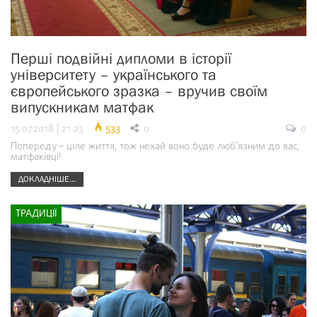
Перші подвійні дипломи в історії
університету – українського та
європейського зразка – вручив своїм
випускникам матфак
15.07.2018 | 21:23
533
0
0
Попереду – ціле життя, тож нехай воно буде люб’язним до вас,
матфаківці!
ДОКЛАДНІШЕ...
ТРАДИЦІЇ