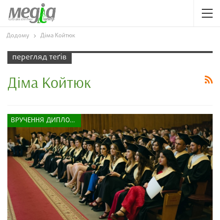
Додому
Діма Койтюк
перегляд теґів
Діма Койтюк
ВРУЧЕННЯ ДИПЛОМІВ