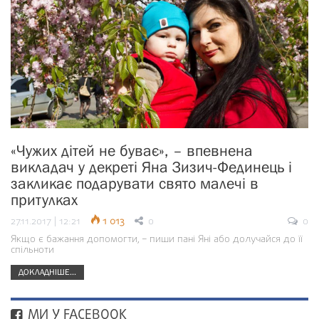
«Чужих дітей не буває», – впевнена
викладач у декреті Яна Зизич-Фединець і
закликає подарувати свято малечі в
притулках
27.11.2017 | 12:21
1 013
0
0
Якщо є бажання допомогти, – пиши пані Яні або долучайся до її
спільноти
ДОКЛАДНІШЕ...
МИ У FACEBOOK