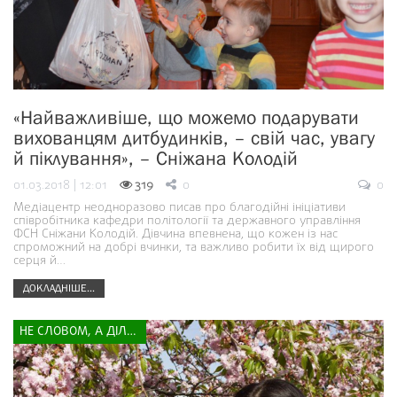
«Найважливіше, що можемо подарувати
вихованцям дитбудинків, – свій час, увагу
й піклування», – Сніжана Колодій
01.03.2018 | 12:01
319
0
0
Медіацентр неодноразово писав про благодійні ініціативи
співробітника кафедри політології та державного управління
ФСН Сніжани Колодій. Дівчина впевнена, що кожен із нас
спроможний на добрі вчинки, та важливо робити їх від щирого
серця й…
ДОКЛАДНІШЕ...
НЕ СЛОВОМ, А ДІЛОМ