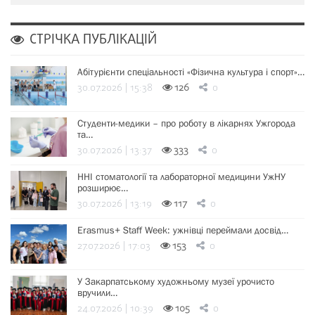
СТРІЧКА ПУБЛІКАЦІЙ
Абітурієнти спеціальності «Фізична культура і спорт»…
30.07.2026 | 15:38
126
0
Студенти-медики – про роботу в лікарнях Ужгорода
та…
30.07.2026 | 13:37
333
0
ННІ стоматології та лабораторної медицини УжНУ
розширює…
30.07.2026 | 13:19
117
0
Erasmus+ Staff Week: ужнівці переймали досвід…
27.07.2026 | 17:03
153
0
У Закарпатському художньому музеї урочисто
вручили…
24.07.2026 | 10:39
105
0