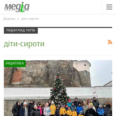
Додому
діти-сироти
перегляд теґів
діти-сироти
ІНІЦІАТИВА