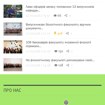
Лави офіцерів запасу поповнили 13 випускників
кафедри…
22.07.2026 | 15:51
66
0
Випускникам біологічного факультету вручили
документи…
21.07.2026 | 21:01
416
0
106 бакалаврів факультету іноземної філології
отримали…
21.07.2026 | 20:07
150
0
На філологічному факультеті дипломували своїх…
21.07.2026 | 14:06
128
0
ПРО НАС