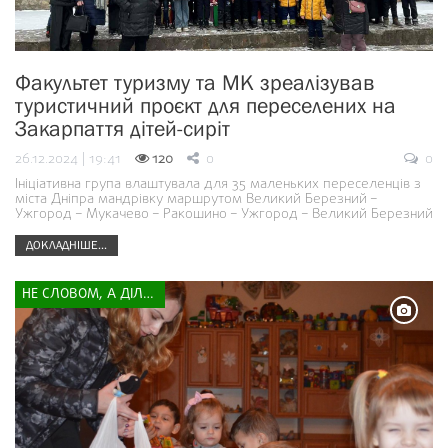
Факультет туризму та МК зреалізував
туристичний проєкт для переселених на
Закарпаття дітей-сиріт
26.12.2024 | 19:41
120
0
0
Ініціативна група влаштувала для 35 маленьких переселенців з
міста Дніпра мандрівку маршрутом Великий Березний –
Ужгород – Мукачево – Ракошино – Ужгород – Великий Березний
ДОКЛАДНІШЕ...
НЕ СЛОВОМ, А ДІЛОМ