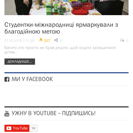
Студентки-міжнародниці ярмаркували з
благодійною метою
21.12.2016 | 11:50
527
0
0
Багато хто просто не брав решти, щоб кошти залишилися
дітям...
ДОКЛАДНІШЕ...
МИ У FACEBOOK
УЖНУ В YOUTUBE – ПІДПИШИСЬ!