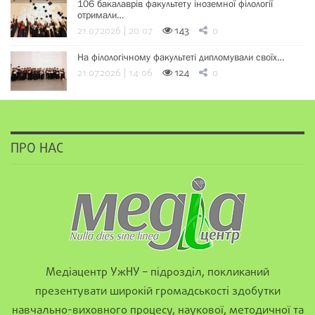
106 бакалаврів факультету іноземної філології
отримали…
21.07.2026 | 20:07
143
0
На філологічному факультеті дипломували своїх…
21.07.2026 | 14:06
124
0
ПРО НАС
Медіацентр УжНУ – підрозділ, покликаний
презентувати широкій громадськості здобутки
навчально-виховного процесу, наукової, методичної та