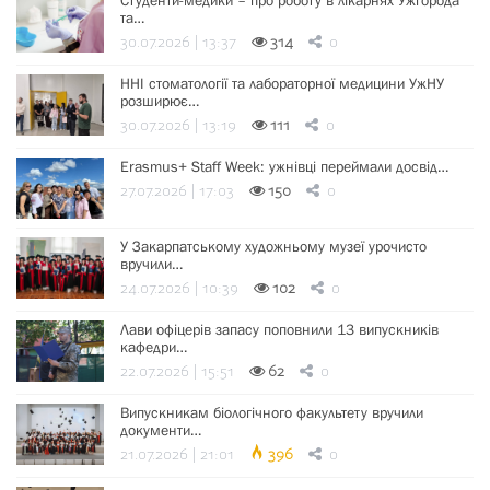
Студенти-медики – про роботу в лікарнях Ужгорода
та…
30.07.2026 | 13:37
314
0
ННІ стоматології та лабораторної медицини УжНУ
розширює…
30.07.2026 | 13:19
111
0
Erasmus+ Staff Week: ужнівці переймали досвід…
27.07.2026 | 17:03
150
0
У Закарпатському художньому музеї урочисто
вручили…
24.07.2026 | 10:39
102
0
Лави офіцерів запасу поповнили 13 випускників
кафедри…
22.07.2026 | 15:51
62
0
Випускникам біологічного факультету вручили
документи…
21.07.2026 | 21:01
396
0