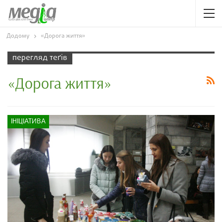
Додому
«Дорога життя»
перегляд теґів
«Дорога життя»
ІНІЦІАТИВА