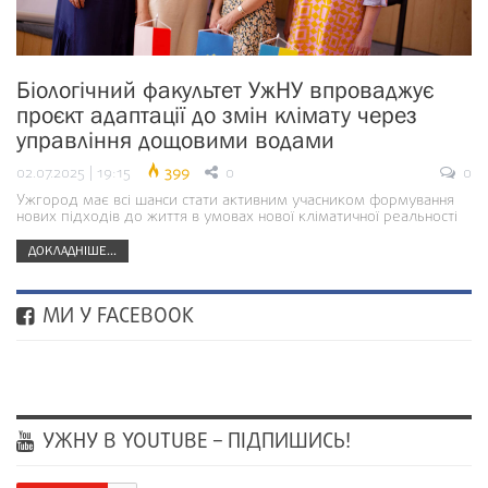
Біологічний факультет УжНУ впроваджує
проєкт адаптації до змін клімату через
управління дощовими водами
02.07.2025 | 19:15
399
0
0
Ужгород має всі шанси стати активним учасником формування
нових підходів до життя в умовах нової кліматичної реальності
ДОКЛАДНІШЕ...
МИ У FACEBOOK
УЖНУ В YOUTUBE – ПІДПИШИСЬ!