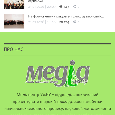
отримали…
21.07.2026 | 20:07
143
0
На філологічному факультеті дипломували своїх…
21.07.2026 | 14:06
124
0
ПРО НАС
Медіацентр УжНУ – підрозділ, покликаний
презентувати широкій громадськості здобутки
навчально-виховного процесу, наукової, методичної та