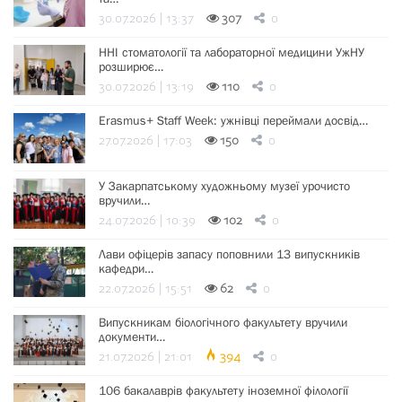
30.07.2026 | 13:37
307
0
ННІ стоматології та лабораторної медицини УжНУ
розширює…
30.07.2026 | 13:19
110
0
Erasmus+ Staff Week: ужнівці переймали досвід…
27.07.2026 | 17:03
150
0
У Закарпатському художньому музеї урочисто
вручили…
24.07.2026 | 10:39
102
0
Лави офіцерів запасу поповнили 13 випускників
кафедри…
22.07.2026 | 15:51
62
0
Випускникам біологічного факультету вручили
документи…
21.07.2026 | 21:01
394
0
106 бакалаврів факультету іноземної філології