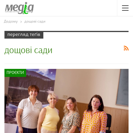
Додому
дощові сади
перегляд теґів
дощові сади
ПРОЄКТИ