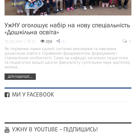
УжНУ оголошує набір на нову спеціальність
«Дошкільна освіта»
15.05.2021 | 18:51
259
0
0
Як первинна ланка єдиної системи виховання та навчання,
дошкільна освіта є справжнім фундаментом формування і
становлення особистості. Саме на кафедрі загальної педагогіки
та педагогіки вищої школи факультету суспільних наук відтепер
можна…
ДОКЛАДНІШЕ...
МИ У FACEBOOK
УЖНУ В YOUTUBE – ПІДПИШИСЬ!