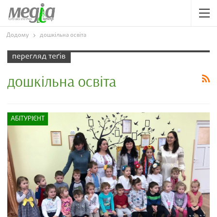
Додому
дошкільна освіта
перегляд теґів
дошкільна освіта
АБІТУРІЄНТ