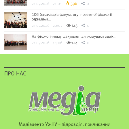
21.07.2026 | 21:01
396
0
106 бакалаврів факультету іноземної філології
отримали…
21.07.2026 | 20:07
143
0
На філологічному факультеті дипломували своїх…
21.07.2026 | 14:06
124
0
ПРО НАС
Медіацентр УжНУ – підрозділ, покликаний