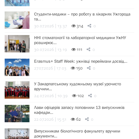
Студенти-медики – про роботу в лікарнях Ужгорода
та…
30.07.2026 | 13:37
314
0
ННІ стоматології та лабораторної медицини УжНУ
розширює…
30.07.2026 | 13:19
111
0
Erasmus+ Staff Week: ужнівці переймали досвід…
27.07.2026 | 17:03
150
0
У Закарпатському художньому музеї урочисто
вручили…
24.07.2026 | 10:39
102
0
Лави офіцерів запасу поповнили 13 випускників
кафедри…
22.07.2026 | 15:51
62
0
Випускникам біологічного факультету вручили
документи…