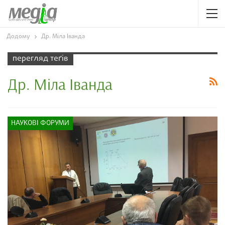
Додому
Др. Міла Іванда
перегляд теґів
Др. Міла Іванда
НАУКОВІ ФОРУМИ