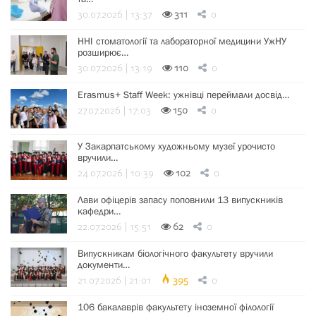
30.07.2026 | 13:37
311
0
ННІ стоматології та лабораторної медицини УжНУ
розширює…
30.07.2026 | 13:19
110
0
Erasmus+ Staff Week: ужнівці переймали досвід…
27.07.2026 | 17:03
150
0
У Закарпатському художньому музеї урочисто
вручили…
24.07.2026 | 10:39
102
0
Лави офіцерів запасу поповнили 13 випускників
кафедри…
22.07.2026 | 15:51
62
0
Випускникам біологічного факультету вручили
документи…
21.07.2026 | 21:01
395
0
106 бакалаврів факультету іноземної філології