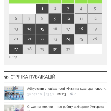
1
2
3
4
5
6
7
8
9
10
11
12
13
14
15
16
17
18
19
20
21
22
23
24
25
26
27
28
29
30
31
« Чер
СТРІЧКА ПУБЛІКАЦІЙ
Абітурієнти спеціальності «Фізична культура і спорт»…
30.07.2026 | 15:38
113
0
Студенти-медики – про роботу в лікарнях Ужгорода
та…