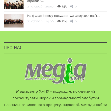
отримали…
21.07.2026 | 20:07
143
0
На філологічному факультеті дипломували своїх…
21.07.2026 | 14:06
124
0
ПРО НАС
Медіацентр УжНУ – підрозділ, покликаний
презентувати широкій громадськості здобутки
навчально-виховного процесу, наукової, методичної та