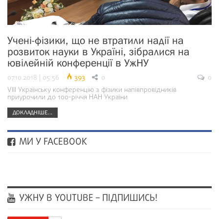
Учені-фізики, що не втратили надії на
розвиток науки в Україні, зібралися на
ювілейній конференції в УжНУ
07.10.2018 | 05:56
393
0
0
VIII Українську конференцію з фізики напівпровідників
приурочили до 100-річчя НАН України
ДОКЛАДНІШЕ...
МИ У FACEBOOK
УЖНУ В YOUTUBE – ПІДПИШИСЬ!