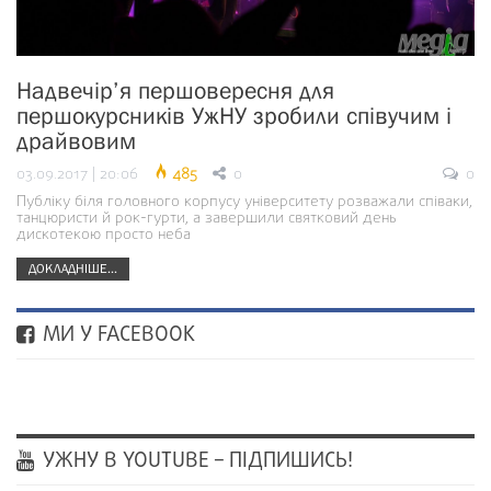
Надвечір’я першовересня для
першокурсників УжНУ зробили співучим і
драйвовим
03.09.2017 | 20:06
485
0
0
Публіку біля головного корпусу університету розважали співаки,
танцюристи й рок-гурти, а завершили святковий день
дискотекою просто неба
ДОКЛАДНІШЕ...
МИ У FACEBOOK
УЖНУ В YOUTUBE – ПІДПИШИСЬ!