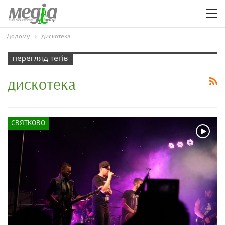
Додому
дискотека
перегляд теґів
дискотека
СВЯТКОВО