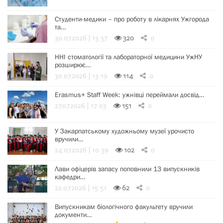
Студенти-медики – про роботу в лікарнях Ужгорода
та…
30.07.2026 | 13:37
320
0
ННІ стоматології та лабораторної медицини УжНУ
розширює…
30.07.2026 | 13:19
114
0
Erasmus+ Staff Week: ужнівці переймали досвід…
27.07.2026 | 17:03
151
0
У Закарпатському художньому музеї урочисто
вручили…
24.07.2026 | 10:39
102
0
Лави офіцерів запасу поповнили 13 випускників
кафедри…
22.07.2026 | 15:51
62
0
Випускникам біологічного факультету вручили
документи…