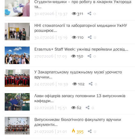
Студенти-медики – про роботу в лікарнях Ужгорода
та…
30.07.2026 | 13:37
311
0
ННІ стоматології та лабораторної медицини УжНУ
розширює…
30.07.2026 | 13:19
110
0
Erasmus+ Staff Week: ужнівці переймали досвід…
27.07.2026 | 17:03
150
0
У Закарпатському художньому музеї урочисто
вручили…
24.07.2026 | 10:39
102
0
Лави офіцерів запасу поповнили 13 випускників
кафедри…
22.07.2026 | 15:51
62
0
Випускникам біологічного факультету вручили
документи…
21.07.2026 | 21:01
395
0