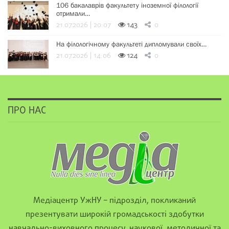
106 бакалаврів факультету іноземної філології
отримали…
21.07.2026 | 20:07
143
0
На філологічному факультеті дипломували своїх…
21.07.2026 | 14:06
124
0
ПРО НАС
Медіацентр УжНУ – підрозділ, покликаний
презентувати широкій громадськості здобутки
навчально-виховного процесу, наукової, методичної та