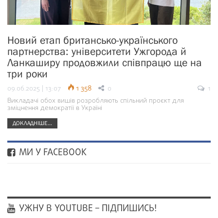
Новий етап британсько-українського
партнерства: університети Ужгорода й
Ланкаширу продовжили співпрацю ще на
три роки
09.06.2025 | 13:07
1 358
0
1
Викладачі обох вишів розробляють спільний проєкт для
зміцнення демократії в Україні
ДОКЛАДНІШЕ...
МИ У FACEBOOK
УЖНУ В YOUTUBE – ПІДПИШИСЬ!