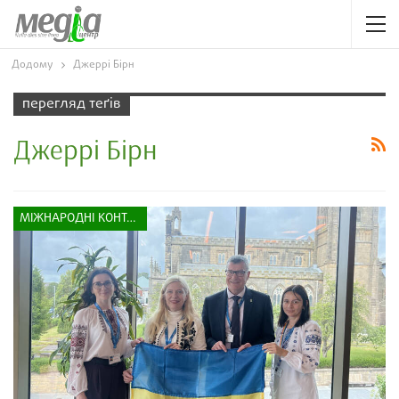
Додому
Джеррі Бірн
перегляд теґів
Джеррі Бірн
МІЖНАРОДНІ КОНТАКТИ