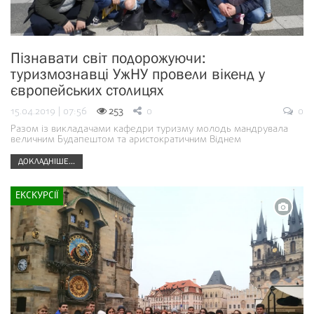
Пізнавати світ подорожуючи:
туризмознавці УжНУ провели вікенд у
європейських столицях
15.04.2019 | 07:56
253
0
0
Разом із викладачами кафедри туризму молодь мандрувала
величним Будапештом та аристократичним Віднем
ДОКЛАДНІШЕ...
ЕКСКУРСІЇ