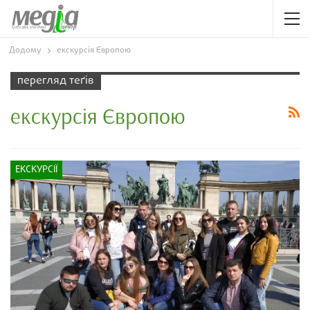
Додому
екскурсія Європою
перегляд теґів
екскурсія Європою
ЕКСКУРСІЇ