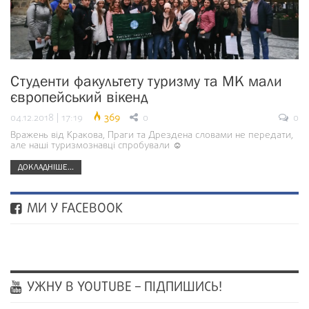
Студенти факультету туризму та МК мали
європейський вікенд
04.12.2018 | 17:19
369
0
0
Вражень від Кракова, Праги та Дрездена словами не передати,
але наші туризмознавці спробували ☺
ДОКЛАДНІШЕ...
МИ У FACEBOOK
УЖНУ В YOUTUBE – ПІДПИШИСЬ!