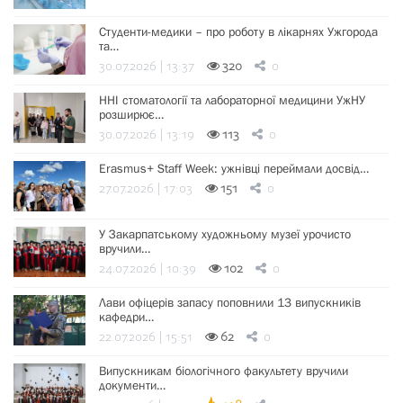
Студенти-медики – про роботу в лікарнях Ужгорода
та…
30.07.2026 | 13:37
320
0
ННІ стоматології та лабораторної медицини УжНУ
розширює…
30.07.2026 | 13:19
113
0
Erasmus+ Staff Week: ужнівці переймали досвід…
27.07.2026 | 17:03
151
0
У Закарпатському художньому музеї урочисто
вручили…
24.07.2026 | 10:39
102
0
Лави офіцерів запасу поповнили 13 випускників
кафедри…
22.07.2026 | 15:51
62
0
Випускникам біологічного факультету вручили
документи…