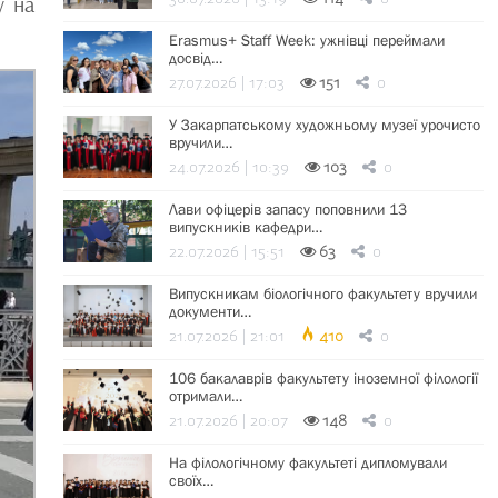
у на
Erasmus+ Staff Week: ужнівці переймали
досвід…
27.07.2026 | 17:03
151
0
У Закарпатському художньому музеї урочисто
вручили…
24.07.2026 | 10:39
103
0
Лави офіцерів запасу поповнили 13
випускників кафедри…
22.07.2026 | 15:51
63
0
Випускникам біологічного факультету вручили
документи…
21.07.2026 | 21:01
410
0
106 бакалаврів факультету іноземної філології
отримали…
21.07.2026 | 20:07
148
0
На філологічному факультеті дипломували
своїх…