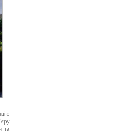
нцію
’єру
я та