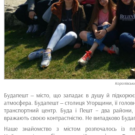
Королівськи
Будапешт ‒ місто, що западає в душу й підкорює
атмосфера. Будапешт ‒ столиця Угорщини, її голов
транспортний центр. Буда і Пешт – два райони, 
вражають своєю контрастністю. Не випадково Будап
Наше знайомство з містом розпочалось із п