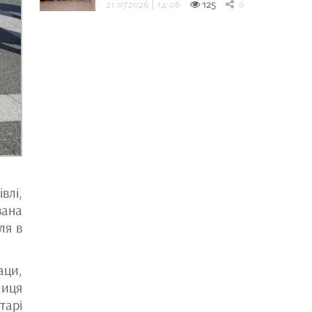
21.07.2026 | 14:06
125
0
влі,
вана
ля в
аци,
лиця
тарі