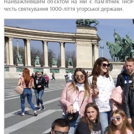
Найважливішим об’єктом на ній є пам’ятник Тисяч
честь святкування 1000-ліття угорської держави.