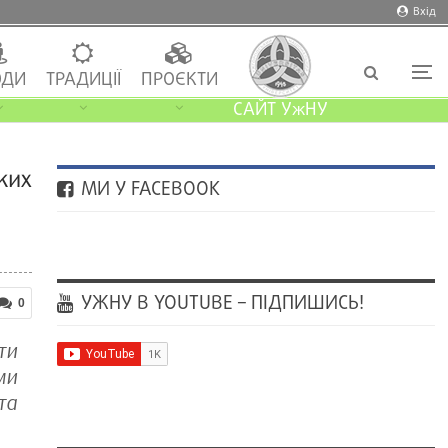
Вхід
ДИ
ТРАДИЦІЇ
ПРОЄКТИ
САЙТ УжНУ
ких
МИ У FACEBOOK
УЖНУ В YOUTUBE – ПІДПИШИСЬ!
0
ти
ми
та