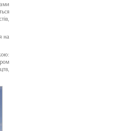
тами
ться
тів,
я на
кою:
ором
цтв,