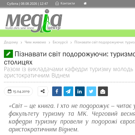
Контакти
Субота | 08.08.2026 | 12:47
Додому
Чим живемо
Екскурсії
Пізнавати світ подорожуючи: тури
Пізнавати світ подорожуючи: туризм
столицях
Разом із викладачами кафедри туризму молодь
аристократичним Віднем
15.04.2019
«Світ ‒ це книга. І хто не подорожує ‒ читає 
факультету туризму та МК. Черговий весн
кафедри туризму провели у подорожі євро
аристократичним Віднем.