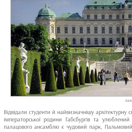
пал
Відвідали студенти й найвизначнішу архітектурну 
імператорської родини Габсбургів та улюблений
палацового ансамблю є чудовий парк, Пальмовий 