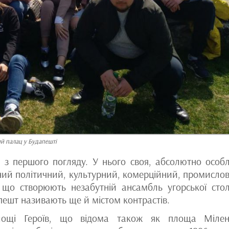
й палац у Будапешті
 з першого погляду. У нього своя, абсолютно особ
ний політичний, культурний, комерційний, промислов
що створюють незабутній ансамбль угорської стол
ешт називають ще й містом контрастів.
лощі Героїв, що відома також як площа Мілен