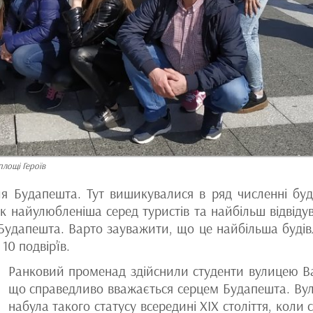
площі Героїв
я Будапешта. Тут вишикувалися в ряд численні буді
ак найулюбленіша серед туристів та найбільш відвіду
Будапешта. Варто зауважити, що це найбільша будів
10 подвір’їв.
Ранковий променад здійснили студенти вулицею В
що справедливо вважається серцем Будапешта. Ву
набула такого статусу всередині ХІХ століття, коли с