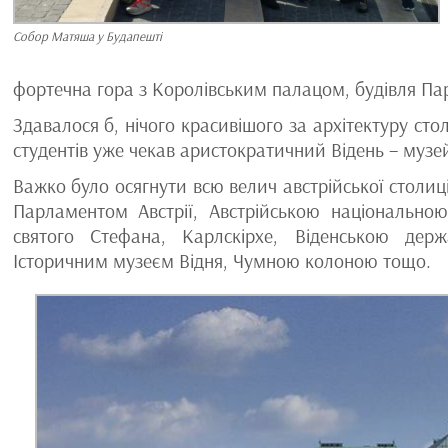
Собор Матяша у Будапешті
фортечна гора з Королівським палацом, будівля Пар
Здавалося б, нічого красивішого за архітектуру с
студентів уже чекав аристократичний Відень – музе
Важко було осягнути всю велич австрійської столиц
Парламентом Австрії, Австрійською національно
святого Стефана, Карлскірхе, Віденською дер
Історичним музеєм Відня, Чумною колоною тощо.