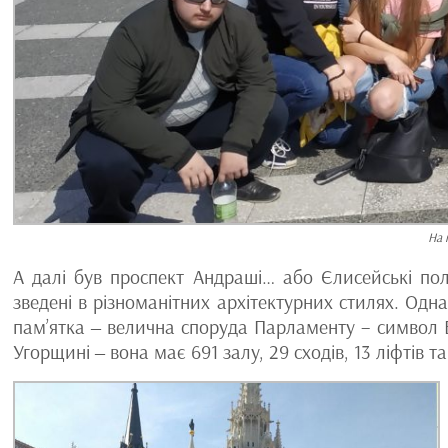
На 
А далі був проспект Андраші… або Єлисейські пол
зведені в різноманітних архітектурних стилях. Одн
пам’ятка ‒ велична споруда Парламенту – символ 
Угорщині ‒ вона має 691 залу, 29 сходів, 13 ліфтів та 