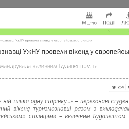
МЦ-10
ПОДІЇ
ЛЮ
змознавці УжНУ провели вікенд у європейських столицях
ознавці УжНУ провели вікенд у європейсь
 мандрувала величним Будапештом та
254
у ній тільки одну сторінку…» ‒ переконані студен
яний вікенд туризмознавці разом з викладача
пейськими столицями – величним Будапештом 