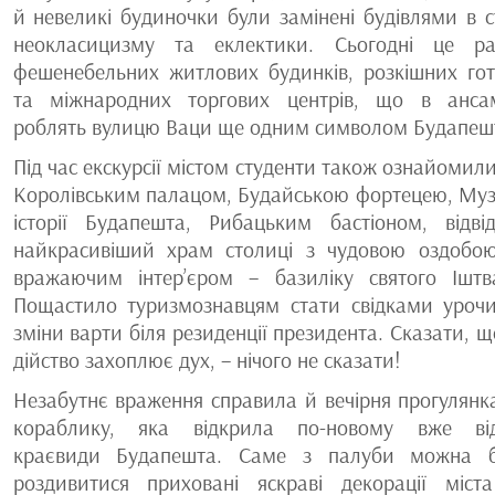
й невеликі будиночки були замінені будівлями в с
неокласицизму та еклектики. Сьогодні це р
фешенебельних житлових будинків, розкішних гот
та міжнародних торгових центрів, що в анса
роблять вулицю Ваци ще одним символом Будапеш
Під час екскурсії містом студенти також ознайомили
Королівським палацом, Будайською фортецею, Му
історії Будапешта, Рибацьким бастіоном, відві
найкрасивіший храм столиці з чудовою оздобо
вражаючим інтер’єром – базиліку святого Іштв
Пощастило туризмознавцям стати свідками урочи
зміни варти біля резиденції президента. Сказати, щ
дійство захоплює дух, – нічого не сказати!
Незабутнє враження справила й вечірня прогулянк
кораблику, яка відкрила по-новому вже ві
краєвиди Будапешта. Саме з палуби можна 
роздивитися приховані яскраві декорації міст