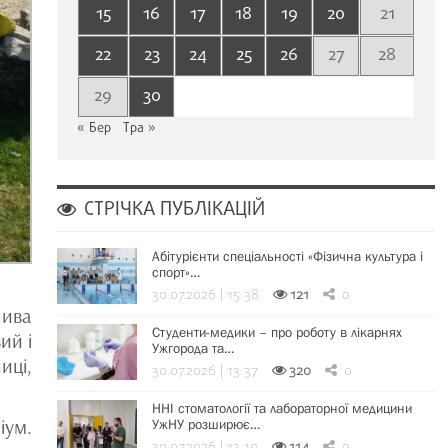
15
16
17
18
19
20
21
22
23
24
25
26
27
28
29
30
« Бер
Тра »
СТРІЧКА ПУБЛІКАЦІЙ
Абітурієнти спеціальності «Фізична культура і
спорт»…
30.07.2026 | 15:38
121
0
лива
Студенти-медики – про роботу в лікарнях
ий і
Ужгорода та…
иці,
30.07.2026 | 13:37
320
0
ННІ стоматології та лабораторної медицини
іум.
УжНУ розширює…
30.07.2026 | 13:19
114
0