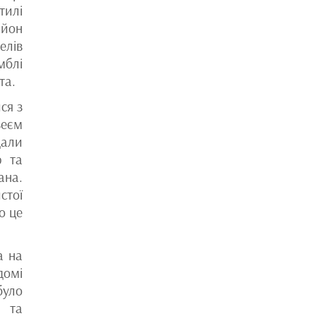
тилі
айон
елів
мблі
та.
ся з
зеєм
дали
ю та
ана.
стої
о це
а на
домі
було
а та