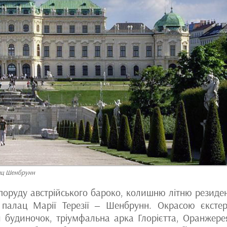
ац Шенбрунн
споруду австрійського бароко, колишню літню резиде
 палац Марії Терезії ‒ Шенбрунн. Окрасою єкстер
будиночок, тріумфальна арка Глорієтта, Оранжере