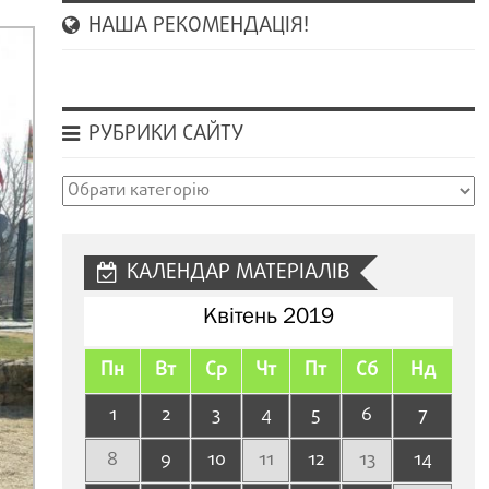
НАША РЕКОМЕНДАЦІЯ!
РУБРИКИ САЙТУ
Рубрики
сайту
КАЛЕНДАР МАТЕРІАЛІВ
Квітень 2019
Пн
Вт
Ср
Чт
Пт
Сб
Нд
1
2
3
4
5
6
7
8
9
10
11
12
13
14