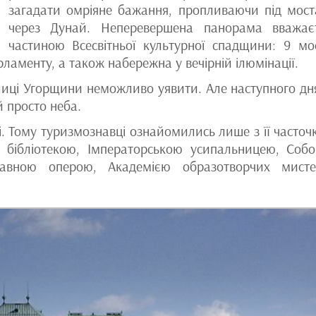
загадати омріяне бажання, пропливаючи під мос
через Дунай. Неперевершена панорама вважає
частиною Всесвітньої культурної спадщини: 9 мос
ламенту, а також набережна у вечірній ілюмінації.
толиці Угорщини неможливо уявити. Але наступного дн
й просто неба.
і. Тому туризмознавці ознайомились лише з її часточ
ю бібліотекою, Імператорською усипальницею, Соб
жавною оперою, Академією образотворчих мисте